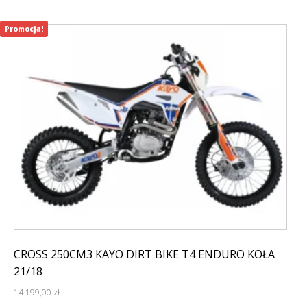
Promocja!
CROSS 250CM3 KAYO DIRT BIKE T4 ENDURO KOŁA
21/18
14 199,00
zł
Pierwotna
Aktualna