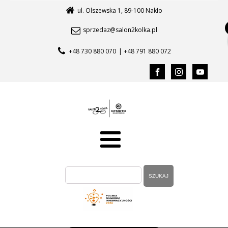
ul. Olszewska 1, 89-100 Nakło
sprzedaz@salon2kolka.pl
+48 730 880 070
| +48 791 880 072