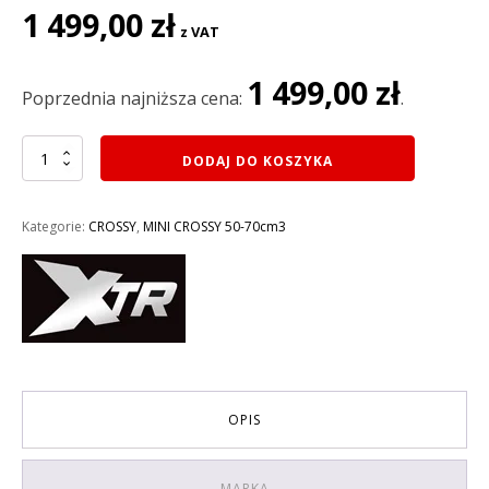
Pierwotna
Aktualna
1 499,00
zł
z VAT
cena
cena
wynosiła:
wynosi:
1 499,00
zł
1
1
Poprzednia najniższa cena:
.
799,00 zł.
499,00 zł.
ilość
DODAJ DO KOSZYKA
MINI
CROSS
49CC
Kategorie:
CROSSY
,
MINI CROSSY 50-70cm3
XTR
701
E-
START
rozruch
elektryczny
KOŁA
10
KOLOR
OPIS
NIEBIESKI
MARKA