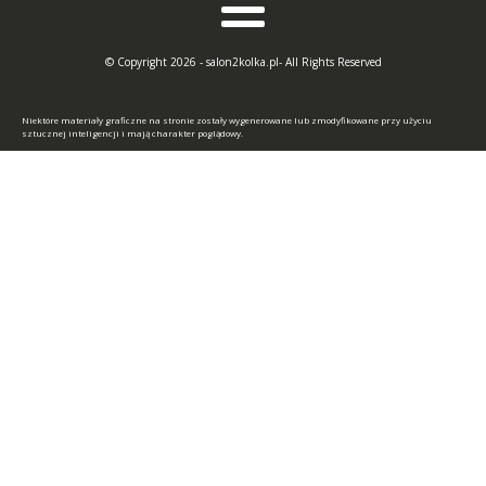
© Copyright 2026 - salon2kolka.pl- All Rights Reserved
Niektóre materiały graficzne na stronie zostały wygenerowane lub zmodyfikowane przy użyciu
sztucznej inteligencji i mają charakter poglądowy.