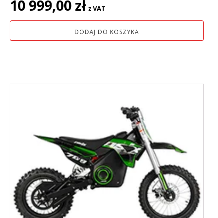
10 999,00
zł
z VAT
cena
cena
wynosiła:
wynosi:
DODAJ DO KOSZYKA
14
10
199,00 zł.
999,00 zł.