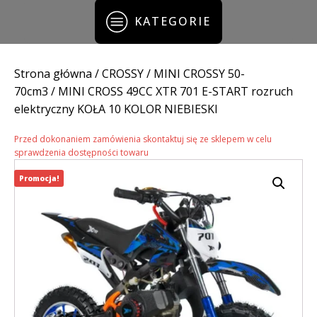
KATEGORIE
Strona główna
/
CROSSY
/
MINI CROSSY 50-
70cm3
/ MINI CROSS 49CC XTR 701 E-START rozruch
elektryczny KOŁA 10 KOLOR NIEBIESKI
Przed dokonaniem zamówienia skontaktuj się ze sklepem w celu
sprawdzenia dostępności towaru
Promocja!