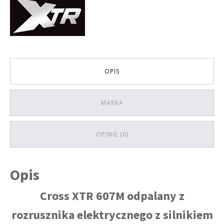
14/12
E-
START
rozruch
elektryczny
SKRZYNIA
MANUALNA
OPIS
KOLOR
CZARNO-
NIEBIESKI
MARKA
OPINIE (0)
Opis
Cross XTR 607M odpalany z
rozrusznika elektrycznego z silnikiem