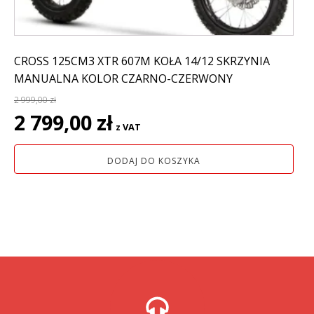
CROSS 125CM3 XTR 607M KOŁA 14/12 SKRZYNIA
MANUALNA KOLOR CZARNO-CZERWONY
2 999,00
zł
Pierwotna
Aktualna
2 799,00
zł
z VAT
cena
cena
wynosiła:
wynosi:
DODAJ DO KOSZYKA
2
2
999,00 zł.
799,00 zł.