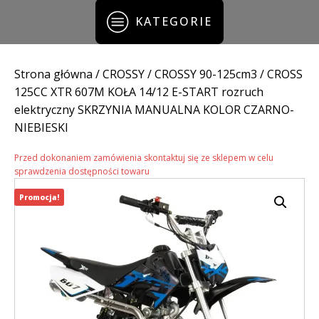
KATEGORIE
Strona główna
/
CROSSY
/
CROSSY 90-125cm3
/ CROSS
125CC XTR 607M KOŁA 14/12 E-START rozruch
elektryczny SKRZYNIA MANUALNA KOLOR CZARNO-
NIEBIESKI
Przed dokonaniem zamówienia skontaktuj się ze sklepem w celu
sprawdzenia dostępności towaru
Promocja!