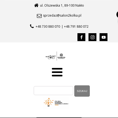
ul. Olszewska 1, 89-100 Nakło
sprzedaz@salon2kolka.pl
+48 730 880 070
| +48 791 880 072