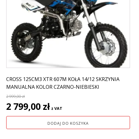
CROSS 125CM3 XTR 607M KOŁA 14/12 SKRZYNIA
MANUALNA KOLOR CZARNO-NIEBIESKI
2 999,00
zł
Pierwotna
Aktualna
2 799,00
zł
z VAT
cena
cena
wynosiła:
wynosi:
DODAJ DO KOSZYKA
2
2
999,00 zł.
799,00 zł.