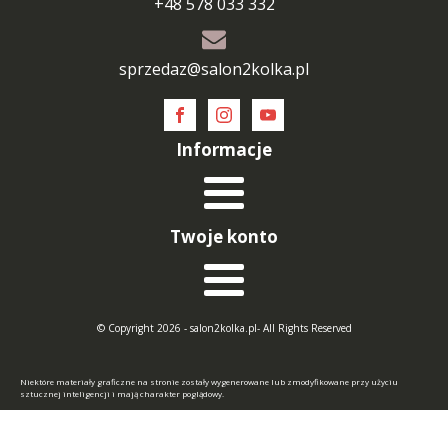
+48 578 033 332
sprzedaz@salon2kolka.pl
Informacje
Twoje konto
© Copyright 2026 - salon2kolka.pl- All Rights Reserved
Niektóre materiały graficzne na stronie zostały wygenerowane lub zmodyfikowane przy użyciu
sztucznej inteligencji i mają charakter poglądowy.