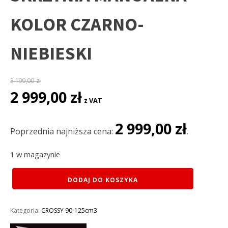
KOLOR CZARNO-
NIEBIESKI
3 199,00
zł
Pierwotna
Aktualna
2 999,00
zł
z VAT
cena
cena
wynosiła:
wynosi:
2 999,00
zł
3
2
Poprzednia najniższa cena:
.
199,00 zł.
999,00 zł.
1 w magazynie
ilość
DODAJ DO KOSZYKA
CROSS
125CC
XTR
Kategoria:
CROSSY 90-125cm3
607M
KOŁA