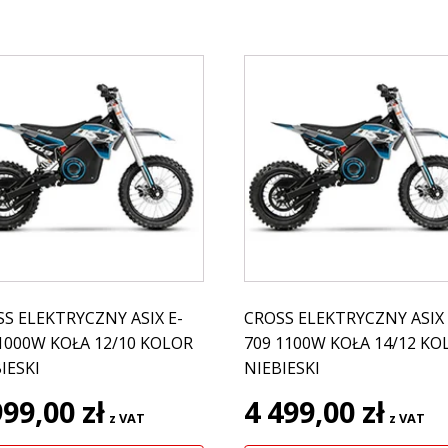
S ELEKTRYCZNY ASIX E-
CROSS ELEKTRYCZNY ASIX 
1000W KOŁA 12/10 KOLOR
709 1100W KOŁA 14/12 KO
IESKI
NIEBIESKI
999,00
zł
4 499,00
zł
z VAT
z VAT