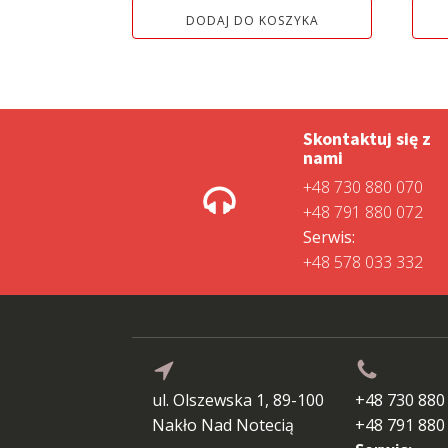
DODAJ DO KOSZYKA
799,00 zł.
499,00 zł.
Skontaktuj się z
nami
+48 730 880 070
+48 791 880 072
Serwis:
+48 578 033 332
ul. Olszewska 1, 89-100
+48 730 880
Nakło Nad Notecią
+48 791 880