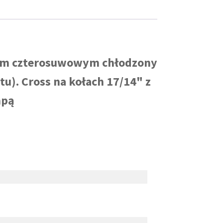
ikiem czterosuwowym chłodzony
u). Cross na kołach 17/14" z
mpą