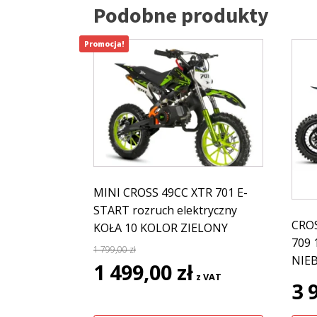
Podobne produkty
Promocja!
MINI CROSS 49CC XTR 701 E-
START rozruch elektryczny
CROS
KOŁA 10 KOLOR ZIELONY
709 
1 799,00
zł
NIEB
Pierwotna
Aktualna
1 499,00
zł
z VAT
cena
cena
3 
wynosiła:
wynosi:
1
1