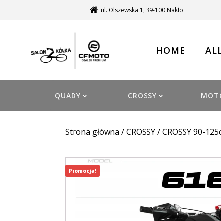
ul. Olszewska 1, 89-100 Nakło
HOME
AL
QUADY
CROSSY
MOT
Strona główna
/
CROSSY
/
CROSSY 90-125
Promocja!