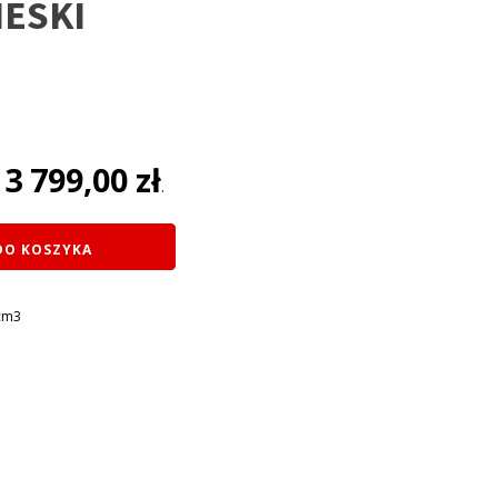
IESKI
na
3 799,00
zł
:
.
ł.
DO KOSZYKA
cm3