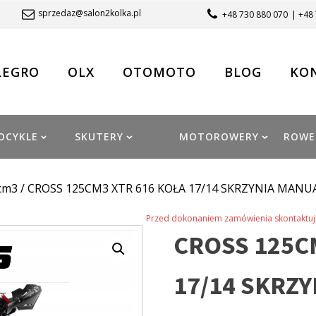
sprzedaz@salon2kolka.pl
+48 730 880 070
| +48
LEGRO
OLX
OTOMOTO
BLOG
KO
OCYKLE
SKUTERY
MOTOROWERY
ROWE
cm3
/ CROSS 125CM3 XTR 616 KOŁA 17/14 SKRZYNIA MANU
Przed dokonaniem zamówienia skontaktuj 
CROSS 125C
17/14 SKRZ