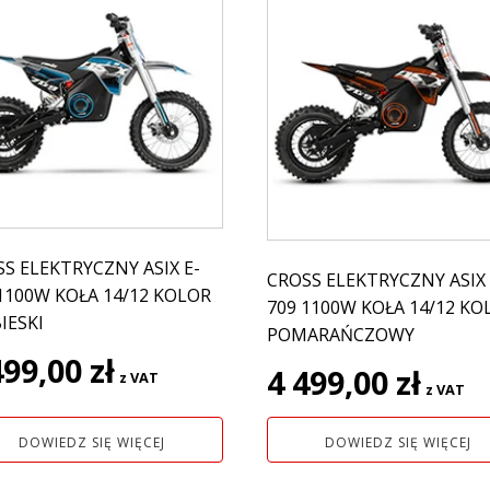
S ELEKTRYCZNY ASIX E-
CROSS ELEKTRYCZNY ASIX 
1100W KOŁA 14/12 KOLOR
709 1100W KOŁA 14/12 KO
IESKI
POMARAŃCZOWY
499,00
zł
4 499,00
zł
z VAT
z VAT
DOWIEDZ SIĘ WIĘCEJ
DOWIEDZ SIĘ WIĘCEJ