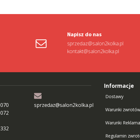
Napisz do nas
sprzedaz@salon2kolka.pl
kontakt@salon2kolka.pl
Informacje
Dostawy
 070
sprzedaz@salon2kolka.pl
Warunki zwrotó
 072
Warunki Reklama
 332
Regulamin zwro