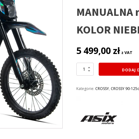
MANUALNA ro
KOLOR NIEB
5 499,00
zł
z VAT
ilość
DODAJ 
CROSS
125CC
ASIX
Kategorie:
CROSSY
,
CROSSY 90-125
XB-
67
140CC
KOŁA
19/16
E-
START
SKRZYNIA
MANUALNA