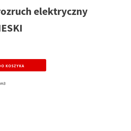
zruch elektryczny
IESKI
DO KOSZYKA
cm3