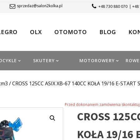
sprzedaz@salon2kolka.pl
+48 730 880 070
| +48
LEGRO
OLX
OTOMOTO
BLOG
KO
OCYKLE
SKUTERY
MOTOROWERY
ROWE
cm3
/ CROSS 125CC ASIX XB-67 140CC KOŁA 19/16 E-START
Przed dokonaniem zamówienia skontaktuj 
CROSS 125CC
KOŁA 19/16 