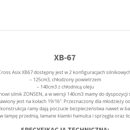
rozruch
elektryczny
KOLOR
NIEBIESKI
XB-67
Cross Asix XB67 dostępny jest w 2 konfiguracjach silnikowych
– 125cm3, chłodzony powietrzem
– 140cm3 z chłodnicą oleju
owi silnik ZONSEN, a w wersji 140cm3 mamy do dyspozycji s
tawiony jest na kołach 19/16″. Przeznaczony dla młodzieży o
 konstrukcja ramy dają poczucie bezpieczeństwa nawet w ba
w lampę przednią, łamane klamki hamulca i sprzęgła oraz li
SPECYFIKACJA TECHNICZNA: