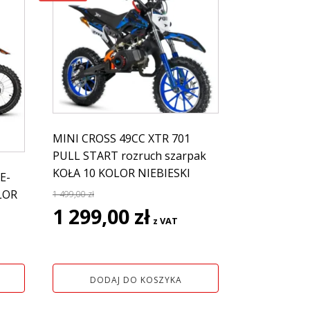
MINI CROSS 49CC XTR 701
PULL START rozruch szarpak
KOŁA 10 KOLOR NIEBIESKI
E-
LOR
1 499,00
zł
Pierwotna
Aktualna
1 299,00
zł
z VAT
cena
cena
wynosiła:
wynosi:
1
1
499,00 zł.
299,00 zł.
DODAJ DO KOSZYKA