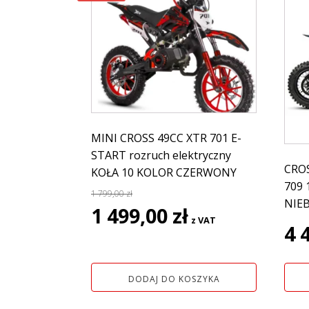
MINI CROSS 49CC XTR 701 E-
START rozruch elektryczny
CROS
KOŁA 10 KOLOR CZERWONY
709 
1 799,00
zł
NIEB
Pierwotna
Aktualna
1 499,00
zł
z VAT
cena
cena
4 
wynosiła:
wynosi:
1
1
799,00 zł.
499,00 zł.
DODAJ DO KOSZYKA