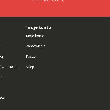
Nakło nad Notecią
Twoje konto
Moje konto
w
Zamówienie
cji
Koszyk
tów - KROSS
Sklep
ji
ości