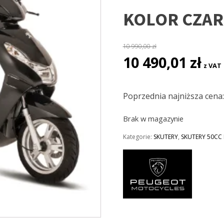
KOLOR CZA
10 990,00
zł
Pierwotna
Aktua
10 490,01
zł
z VAT
cena
cena
wynosiła:
wynos
10
10
Poprzednia najniższa cena
990,00 zł.
490,01
Brak w magazynie
Kategorie:
SKUTERY
,
SKUTERY 50CC