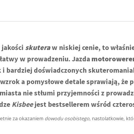
 jakości
skutera
w niskiej cenie, to właśni
 łatwy w prowadzeniu. Jazda
motorowere
k i bardziej doświadczonych skuteromania
 wzrok a pomysłowe detale sprawiają, że 
asta nie stłumi przyjemności z prowadze
odze
Kisbee
jest bestsellerem wśród czte
etnie za okazaniem
dowodu osobistego
, nastolatkowie, kt