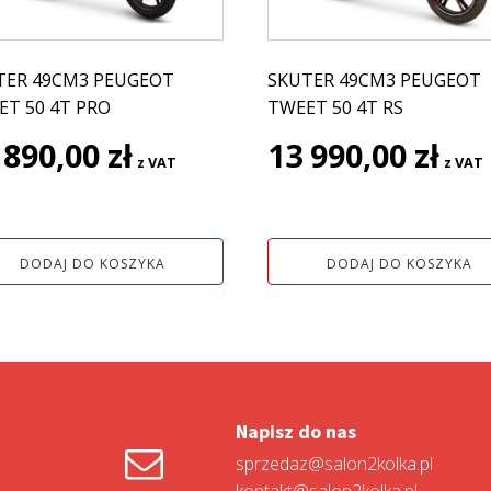
TER 49CM3 PEUGEOT
SKUTER 49CM3 PEUGEOT
ET 50 4T PRO
TWEET 50 4T RS
 890,00
zł
13 990,00
zł
z VAT
z VAT
DODAJ DO KOSZYKA
DODAJ DO KOSZYKA
Napisz do nas
sprzedaz@salon2kolka.pl