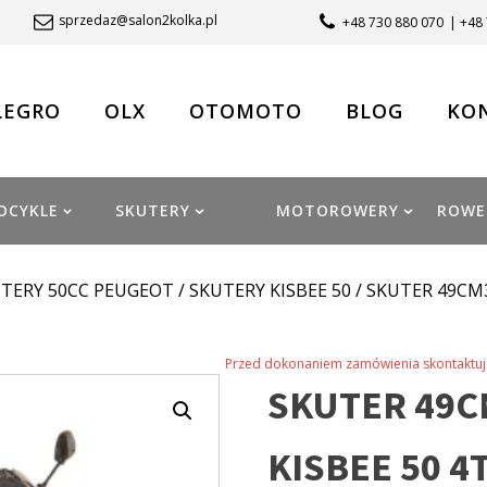
sprzedaz@salon2kolka.pl
+48 730 880 070
| +48
LEGRO
OLX
OTOMOTO
BLOG
KO
OCYKLE
SKUTERY
MOTOROWERY
ROWE
TERY 50CC PEUGEOT
/
SKUTERY KISBEE 50
/ SKUTER 49CM3
Przed dokonaniem zamówienia skontaktuj 
SKUTER 49C
KISBEE 50 4T