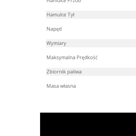
Hamulce Przód
Hamulce Tył
Napęd
Wymiary
Maksymalna Prędkość
Zbiornik paliwa
Masa własna