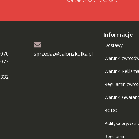
kontakt@salon2kolka.pl
Informacje
Dostawy
 070
sprzedaz@salon2kolka.pl
Warunki zwrotó
 072
Warunki Reklama
 332
Regulamin zwro
Warunki Gwaranc
RODO
Polityka prywatn
Regulamin