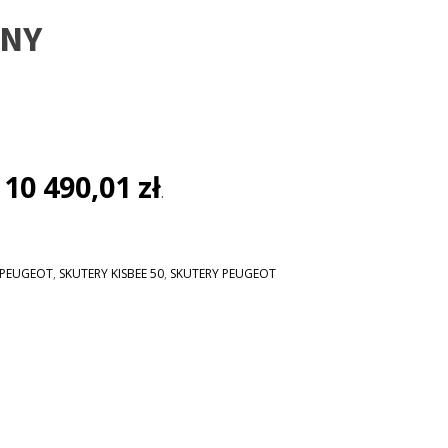
RNY
lna
i:
10 490,01
zł
:
.
 zł.
 PEUGEOT
,
SKUTERY KISBEE 50
,
SKUTERY PEUGEOT