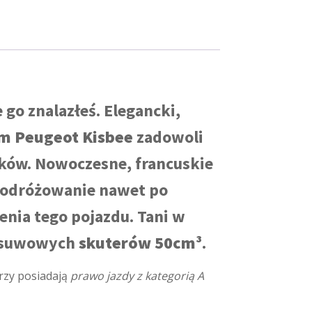
e go znalazłeś. Elegancki,
m Peugeot
Kisbee
zadowoli
ków. Nowoczesne, francuskie
podróżowanie nawet po
nia tego pojazdu. Tani w
rosuwowych
skuterów 50cm³
.
órzy posiadają
prawo jazdy z kategorią A