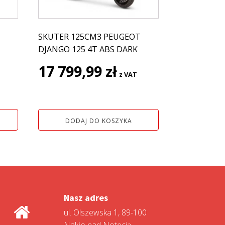
SKUTER 125CM3 PEUGEOT
DJANGO 125 4T ABS DARK
17 799,99
zł
z VAT
DODAJ DO KOSZYKA
Nasz adres
ul. Olszewska 1, 89-100