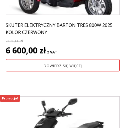
SKUTER ELEKTRYCZNY BARTON TRES 800W 2025
KOLOR CZERWONY
7 050,00
zł
Pierwotna
Aktualna
6 600,00
zł
z VAT
cena
cena
wynosiła:
wynosi:
DOWIEDZ SIĘ WIĘCEJ
7
6
050,00 zł.
600,00 zł.
Promocja!