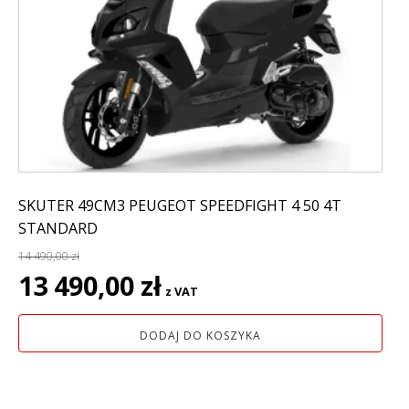
SKUTER 49CM3 PEUGEOT SPEEDFIGHT 4 50 4T
STANDARD
14 490,00
zł
Pierwotna
Aktualna
13 490,00
zł
z VAT
cena
cena
wynosiła:
wynosi:
DODAJ DO KOSZYKA
14
13
490,00 zł.
490,00 zł.