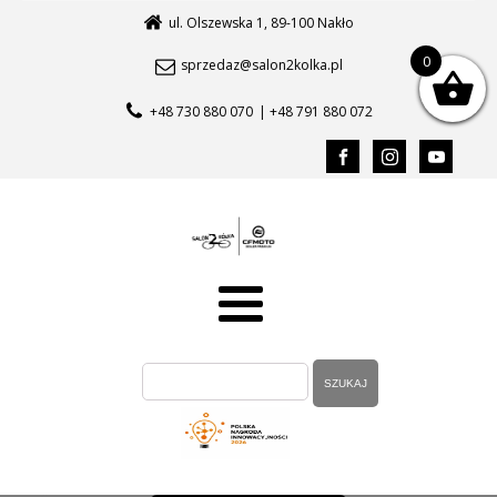
ul. Olszewska 1, 89-100 Nakło
0
sprzedaz@salon2kolka.pl
+48 730 880 070
| +48 791 880 072