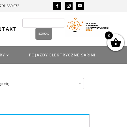
 791 880 072
NTAKT
0
RY
POJAZDY ELEKTRYCZNE SARINI
gorię