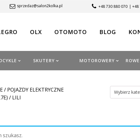
sprzedaz@salon2kolka.pl
+48 730 880 070
| +48
LEGRO
OLX
OTOMOTO
BLOG
KO
OCYKLE
SKUTERY
MOTOROWERY
ROWE
E
/
POJAZDY ELEKTRYCZNE
Wybierz kate
7E)
/ LILI
h szukasz.