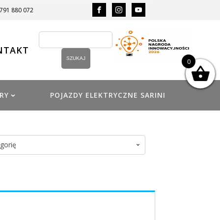
 791 880 072
NTAKT
0
RY
POJAZDY ELEKTRYCZNE SARINI
gorię