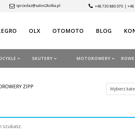
sprzedaz@salon2kolka.pl
+48 730 880 070
| +48
LEGRO
OLX
OTOMOTO
BLOG
KO
OCYKLE
SKUTERY
MOTOROWERY
ROWE
OROWERY ZIPP
Wybierz kate
h szukasz.