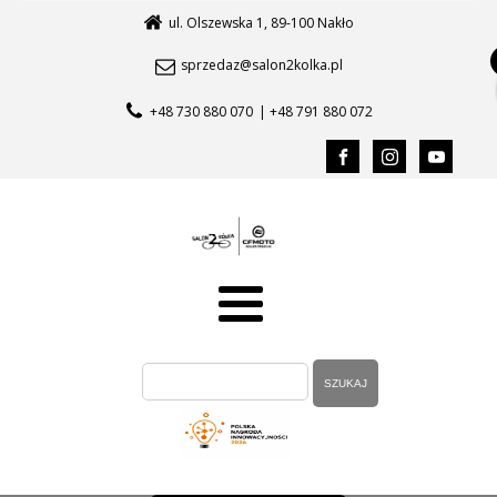
ul. Olszewska 1, 89-100 Nakło
sprzedaz@salon2kolka.pl
+48 730 880 070
| +48 791 880 072