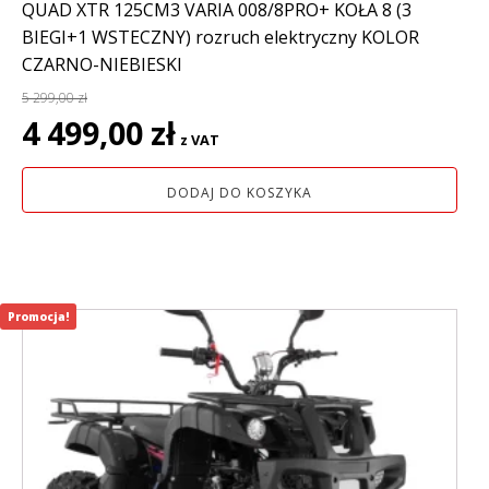
QUAD XTR 125CM3 VARIA 008/8PRO+ KOŁA 8 (3
BIEGI+1 WSTECZNY) rozruch elektryczny KOLOR
CZARNO-NIEBIESKI
5 299,00
zł
Pierwotna
Aktualna
4 499,00
zł
z VAT
cena
cena
wynosiła:
wynosi:
DODAJ DO KOSZYKA
5
4
299,00 zł.
499,00 zł.
Promocja!