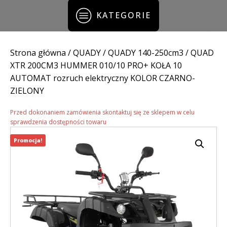
KATEGORIE
Strona główna
/
QUADY
/
QUADY 140-250cm3
/ QUAD
XTR 200CM3 HUMMER 010/10 PRO+ KOŁA 10
AUTOMAT rozruch elektryczny KOLOR CZARNO-
ZIELONY
Przed dokonaniem zamówienia skontaktuj się ze sklepem w celu
sprawdzenia dostępności towaru
Promocja!