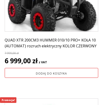
QUAD XTR 200CM3 HUMMER 010/10 PRO+ KOŁA 10
(AUTOMAT) rozruch elektryczny KOLOR CZERWONY
7 999,00
zł
Pierwotna
Aktualna
6 999,00
zł
z VAT
cena
cena
wynosiła:
wynosi:
DODAJ DO KOSZYKA
7
6
999,00 zł.
999,00 zł.
Promocja!