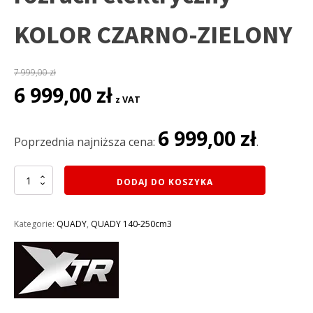
KOLOR CZARNO-ZIELONY
7 999,00
zł
Pierwotna
Aktualna
6 999,00
zł
z VAT
cena
cena
wynosiła:
wynosi:
6 999,00
zł
7
6
Poprzednia najniższa cena:
.
999,00 zł.
999,00 zł.
ilość
DODAJ DO KOSZYKA
QUAD
XTR
200CM3
Kategorie:
QUADY
,
QUADY 140-250cm3
HUMMER
010/10
PRO+
KOŁA
10
AUTOMAT
rozruch