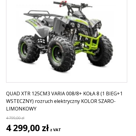
QUAD XTR 125CM3 VARIA 008/8+ KOŁA 8 (1 BIEG+1
WSTECZNY) rozruch elektryczny KOLOR SZARO-
LIMONKOWY
4 799,00
zł
Pierwotna
Aktualna
4 299,00
zł
z VAT
cena
cena