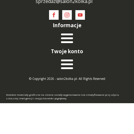
sprzedaz@salon2kolka.pl
Informacje
Twoje konto
© Copyright 2026 - salon2kolka.pl- All Rights Reserved
Niektóre materiały graficzne na stronie zostały wygenerowane lub zmodyfikowane przy użyciu
sztucznej inteligencji i mają charakter poglądowy.