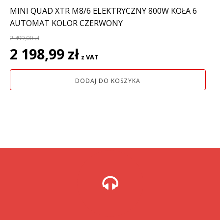
MINI QUAD XTR M8/6 ELEKTRYCZNY 800W KOŁA 6
AUTOMAT KOLOR CZERWONY
2 499,00
zł
Pierwotna
Aktualna
2 198,99
zł
z VAT
cena
cena
wynosiła:
wynosi:
DODAJ DO KOSZYKA
2
2
499,00 zł.
198,99 zł.