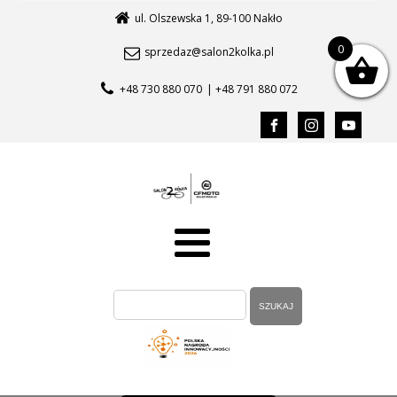
ul. Olszewska 1, 89-100 Nakło
0
sprzedaz@salon2kolka.pl
+48 730 880 070
| +48 791 880 072