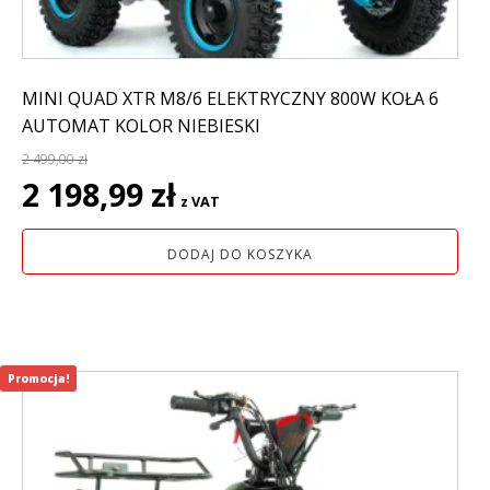
MINI QUAD XTR M8/6 ELEKTRYCZNY 800W KOŁA 6
AUTOMAT KOLOR NIEBIESKI
2 499,00
zł
Pierwotna
Aktualna
2 198,99
zł
z VAT
cena
cena
wynosiła:
wynosi:
DODAJ DO KOSZYKA
2
2
499,00 zł.
198,99 zł.
Promocja!