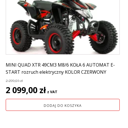
MINI QUAD XTR 49CM3 M8/6 KOŁA 6 AUTOMAT E-
START rozruch elektryczny KOLOR CZERWONY
2 299,01
zł
Pierwotna
Aktualna
2 099,00
zł
z VAT
cena
cena
wynosiła:
wynosi:
DODAJ DO KOSZYKA
2
2
299,01 zł.
099,00 zł.