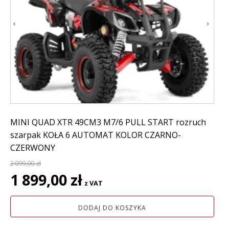
MINI QUAD XTR 49CM3 M7/6 PULL START rozruch
szarpak KOŁA 6 AUTOMAT KOLOR CZARNO-
CZERWONY
2 099,00
zł
Pierwotna
Aktualna
1 899,00
zł
z VAT
cena
cena
wynosiła:
wynosi:
DODAJ DO KOSZYKA
2
1
099,00 zł.
899,00 zł.