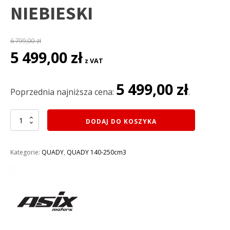
NIEBIESKI
6 799,00
zł
Pierwotna
Aktualna
5 499,00
zł
z VAT
cena
cena
wynosiła:
wynosi:
5 499,00
zł
6
5
Poprzednia najniższa cena:
.
799,00 zł.
499,00 zł.
ilość
DODAJ DO KOSZYKA
QUAD
XTR
150CC
Kategorie:
QUADY
,
QUADY 140-250cm3
003/8
KOŁA
8"
(3
BIEG+1
WSTECZNY)
rozruch
elektryczny