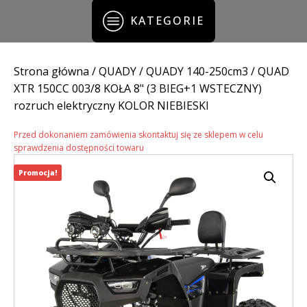
KATEGORIE
Strona główna
/
QUADY
/
QUADY 140-250cm3
/ QUAD
XTR 150CC 003/8 KOŁA 8" (3 BIEG+1 WSTECZNY)
rozruch elektryczny KOLOR NIEBIESKI
Przed dokonaniem zamówienia skontaktuj się ze sklepem w celu
sprawdzenia dostępności towaru
Promocja!