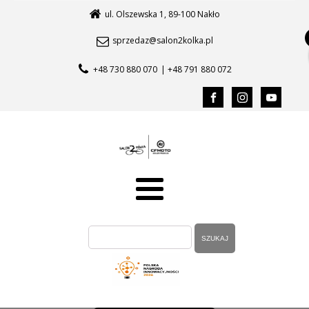
ul. Olszewska 1, 89-100 Nakło
sprzedaz@salon2kolka.pl
+48 730 880 070
| +48 791 880 072