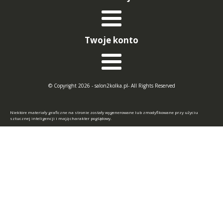
Twoje konto
© Copyright 2026 - salon2kolka.pl- All Rights Reserved
Niektóre materiały graficzne na stronie zostały wygenerowane lub zmodyfikowane przy użyciu
sztucznej inteligencji i mają charakter poglądowy.