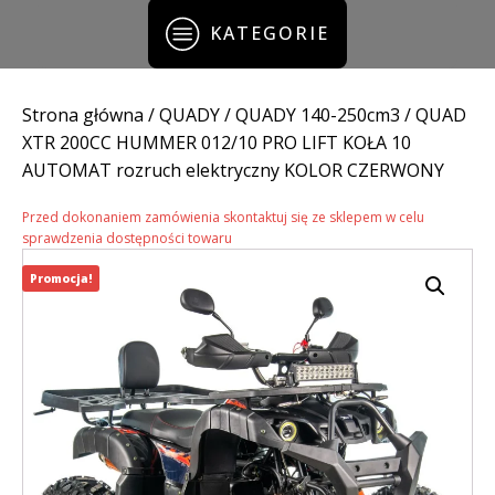
KATEGORIE
Strona główna
/
QUADY
/
QUADY 140-250cm3
/ QUAD
XTR 200CC HUMMER 012/10 PRO LIFT KOŁA 10
AUTOMAT rozruch elektryczny KOLOR CZERWONY
Przed dokonaniem zamówienia skontaktuj się ze sklepem w celu
sprawdzenia dostępności towaru
Promocja!