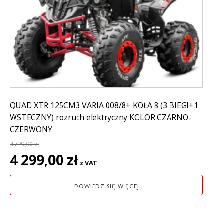
QUAD XTR 125CM3 VARIA 008/8+ KOŁA 8 (3 BIEGI+1
WSTECZNY) rozruch elektryczny KOLOR CZARNO-
CZERWONY
4 799,00
zł
Pierwotna
Aktualna
4 299,00
zł
z VAT
cena
cena
wynosiła:
wynosi:
DOWIEDZ SIĘ WIĘCEJ
4
4
799,00 zł.
299,00 zł.