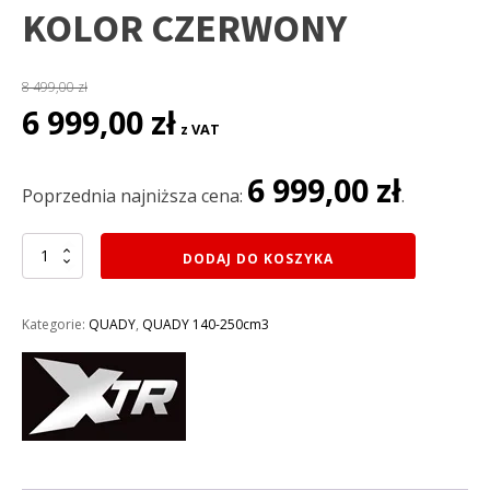
KOLOR CZERWONY
8 499,00
zł
Pierwotna
Aktualna
6 999,00
zł
z VAT
cena
cena
wynosiła:
wynosi:
6 999,00
zł
8
6
Poprzednia najniższa cena:
.
499,00 zł.
999,00 zł.
ilość
DODAJ DO KOSZYKA
QUAD
XTR
200CC
Kategorie:
QUADY
,
QUADY 140-250cm3
HUMMER
012/10
PRO
LIFT
KOŁA
10
AUTOMAT
rozruch