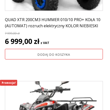
QUAD XTR 200CM3 HUMMER 010/10 PRO+ KOŁA 10
(AUTOMAT) rozruch elektryczny KOLOR NIEBIESKI
7 999,00
zł
Pierwotna
Aktualna
6 999,00
zł
z VAT
cena
cena
wynosiła:
wynosi:
DODAJ DO KOSZYKA
7
6
999,00 zł.
999,00 zł.
Promocja!