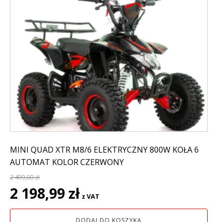
MINI QUAD XTR M8/6 ELEKTRYCZNY 800W KOŁA 6
AUTOMAT KOLOR CZERWONY
2 499,00
zł
Pierwotna
Aktualna
2 198,99
zł
z VAT
cena
cena
wynosiła:
wynosi:
DODAJ DO KOSZYKA