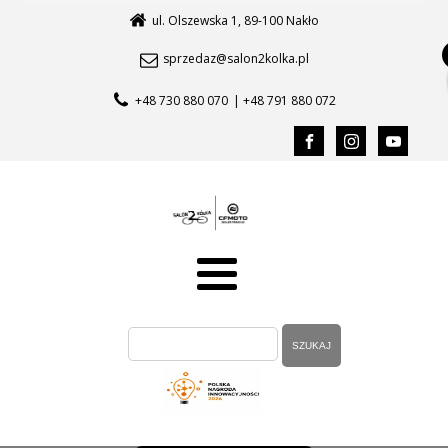
ul. Olszewska 1, 89-100 Nakło
sprzedaz@salon2kolka.pl
+48 730 880 070
| +48 791 880 072