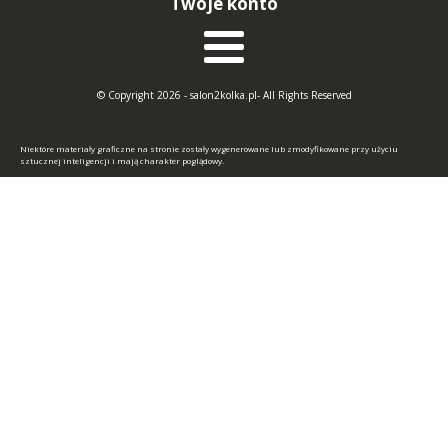
Twoje konto
© Copyright 2026 - salon2kolka.pl- All Rights Reserved
Niektóre materiały graficzne na stronie zostały wygenerowane lub zmodyfikowane przy użyciu
sztucznej inteligencji i mają charakter poglądowy.