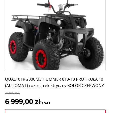
QUAD XTR 200CM3 HUMMER 010/10 PRO+ KOŁA 10
(AUTOMAT) rozruch elektryczny KOLOR CZERWONY
7 999,00
zł
Pierwotna
Aktualna
6 999,00
zł
z VAT
cena
cena
wynosiła:
wynosi: