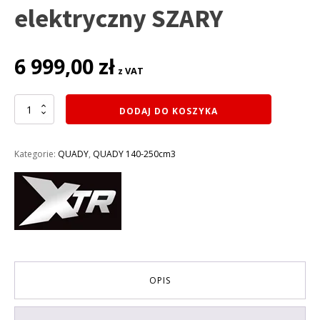
elektryczny SZARY
6 999,00
zł
z VAT
ilość
DODAJ DO KOSZYKA
QUAD
XTR
150CM3
Kategorie:
QUADY
,
QUADY 140-250cm3
FARMER
150
PRO
X1
KOŁA
8
(Pół-
auto.
3-
OPIS
biegowa+R)
rozruch
elektryczny