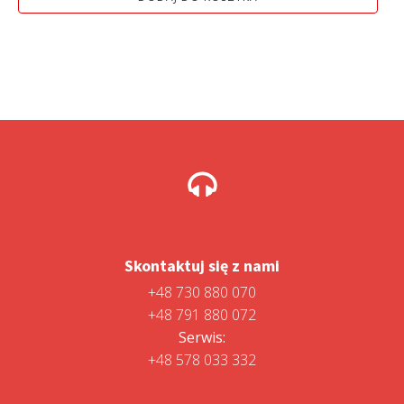
2
2
499,00 zł.
198,99 zł.
Skontaktuj się z nami
+48 730 880 070
+48 791 880 072
Serwis:
+48 578 033 332