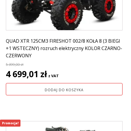
QUAD XTR 125CM3 FIRESHOT 002/8 KOŁA 8 (3 BIEGI
+1 WSTECZNY) rozruch elektryczny KOLOR CZARNO-
CZERWONY
5 399,00
zł
Pierwotna
Aktualna
4 699,01
zł
z VAT
cena
cena
wynosiła:
wynosi:
DODAJ DO KOSZYKA
5
4
399,00 zł.
699,01 zł.
Promocja!