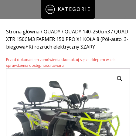
KATEGORIE
Strona główna
/
QUADY
/
QUADY 140-250cm3
/ QUAD
XTR 150CM3 FARMER 150 PRO X1 KOŁA 8 (Pół-auto. 3-
biegowa+R) rozruch elektryczny SZARY
Przed dokonaniem zamówienia skontaktuj się ze sklepem w celu
sprawdzenia dostępności towaru