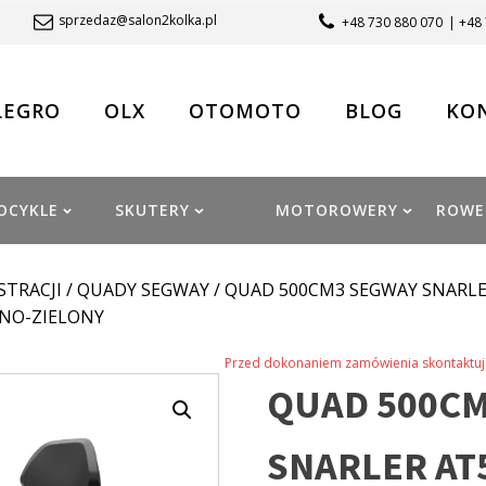
sprzedaz@salon2kolka.pl
+48 730 880 070
| +48
LEGRO
OLX
OTOMOTO
BLOG
KO
OCYKLE
SKUTERY
MOTOROWERY
ROWE
STRACJI
/
QUADY SEGWAY
/ QUAD 500CM3 SEGWAY SNARLER 
ARNO-ZIELONY
Przed dokonaniem zamówienia skontaktuj 
QUAD 500CM
SNARLER AT5