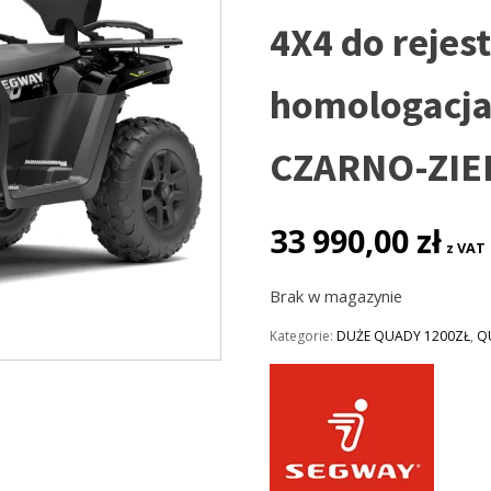
4X4 do rejest
homologacj
CZARNO-ZIE
33 990,00
zł
z VAT
Brak w magazynie
Kategorie:
DUŻE QUADY 1200ZŁ
,
Q