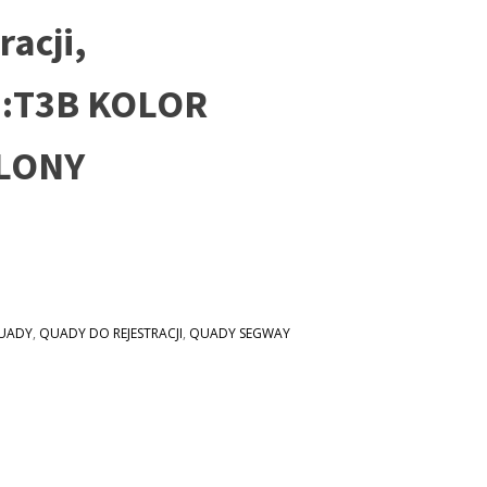
racji,
a:T3B KOLOR
LONY
UADY
,
QUADY DO REJESTRACJI
,
QUADY SEGWAY