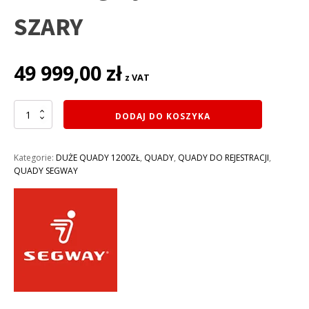
SZARY
49 999,00
zł
z VAT
ilość
DODAJ DO KOSZYKA
QUAD
1000CM3
SEGWAY
Kategorie:
DUŻE QUADY 1200ZŁ
,
QUADY
,
QUADY DO REJESTRACJI
,
SNARLER
QUADY SEGWAY
AT10
L
LIMITED
EFI
EPS
ABS
WL
4X4
do
rejestracji,
homologacja:T3B