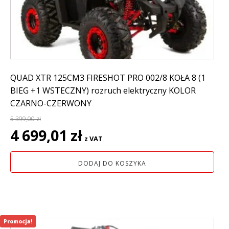
QUAD XTR 125CM3 FIRESHOT PRO 002/8 KOŁA 8 (1
BIEG +1 WSTECZNY) rozruch elektryczny KOLOR
CZARNO-CZERWONY
5 399,00
zł
Pierwotna
Aktualna
4 699,01
zł
z VAT
cena
cena
wynosiła:
wynosi:
DODAJ DO KOSZYKA
5
4
399,00 zł.
699,01 zł.
Promocja!