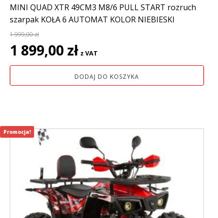
MINI QUAD XTR 49CM3 M8/6 PULL START rozruch
szarpak KOŁA 6 AUTOMAT KOLOR NIEBIESKI
1 999,00
zł
Pierwotna
Aktualna
1 899,00
zł
z VAT
cena
cena
wynosiła:
wynosi:
DODAJ DO KOSZYKA
1
1
999,00 zł.
899,00 zł.
Promocja!