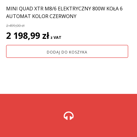
MINI QUAD XTR M8/6 ELEKTRYCZNY 800W KOŁA 6
AUTOMAT KOLOR CZERWONY
2 499,00
zł
Pierwotna
Aktualna
2 198,99
zł
z VAT
cena
cena
wynosiła:
wynosi:
DODAJ DO KOSZYKA
2
2
499,00 zł.
198,99 zł.