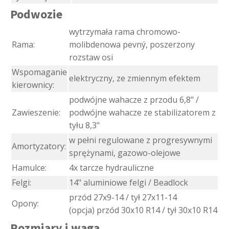
Podwozie
wytrzymała rama chromowo-
Rama:
molibdenowa pevný, poszerzony
rozstaw osi
Wspomaganie
elektryczny, ze zmiennym efektem
kierownicy:
podwójne wahacze z przodu 6,8" /
Zawieszenie:
podwójne wahacze ze stabilizatorem z
tyłu 8,3"
w pełni regulowane z progresywnymi
Amortyzatory:
sprężynami, gazowo-olejowe
Hamulce:
4x tarcze hydrauliczne
Felgi:
14" aluminiowe felgi / Beadlock
przód 27x9-14 / tył 27x11-14
Opony:
(opcja) przód 30x10 R14 / tył 30x10 R14
Rozmiary i waga