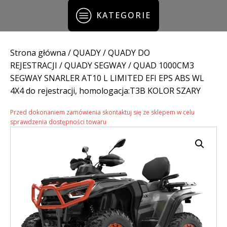
KATEGORIE
Strona główna
/
QUADY
/
QUADY DO
REJESTRACJI
/
QUADY SEGWAY
/ QUAD 1000CM3
SEGWAY SNARLER AT10 L LIMITED EFI EPS ABS WL
4X4 do rejestracji, homologacja:T3B KOLOR SZARY
Przed dokonaniem zamówienia skontaktuj się ze sklepem w celu
sprawdzenia dostępności towaru