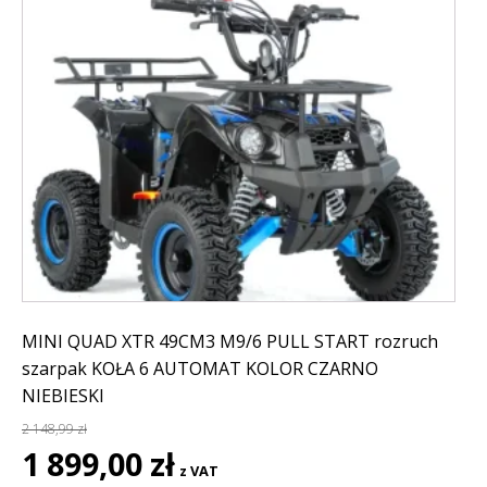
MINI QUAD XTR 49CM3 M9/6 PULL START rozruch
szarpak KOŁA 6 AUTOMAT KOLOR CZARNO
NIEBIESKI
2 148,99
zł
Pierwotna
Aktualna
1 899,00
zł
z VAT
cena
cena