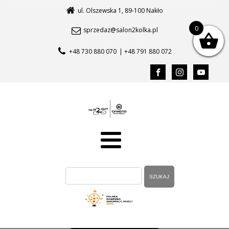
ul. Olszewska 1, 89-100 Nakło
0
sprzedaz@salon2kolka.pl
+48 730 880 070
| +48 791 880 072