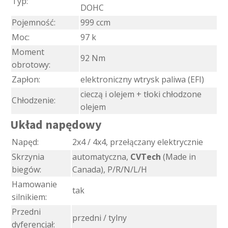
Typ:
DOHC
Pojemność:
999 ccm
Moc:
97 k
Moment
92 Nm
obrotowy:
Zapłon:
elektroniczny wtrysk paliwa (EFI)
cieczą i olejem + tłoki chłodzone
Chłodzenie:
olejem
Układ napędowy
Napęd:
2x4 / 4x4, przełączany elektrycznie
Skrzynia
automatyczna,
CVTech
(Made in
biegów:
Canada), P/R/N/L/H
Hamowanie
tak
silnikiem:
Przedni
przedni / tylny
dyferencjał: