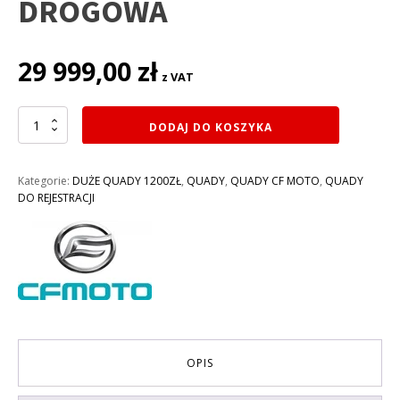
DROGOWA
29 999,00
zł
z VAT
ilość
DODAJ DO KOSZYKA
QUAD
500CM3
CF
Kategorie:
DUŻE QUADY 1200ZŁ
,
QUADY
,
QUADY CF MOTO
,
QUADY
MOTO
DO REJESTRACJI
C-
FORCE
500
C5
G4
EPS
2026
do
rejestracji,
homologacja:
OPIS
T3B
KOLOR