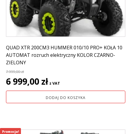
QUAD XTR 200CM3 HUMMER 010/10 PRO+ KOŁA 10
AUTOMAT rozruch elektryczny KOLOR CZARNO-
ZIELONY
7 999,00
zł
Pierwotna
Aktualna
6 999,00
zł
z VAT
cena
cena
wynosiła:
wynosi:
DODAJ DO KOSZYKA
7
6
999,00 zł.
999,00 zł.
Promocja!