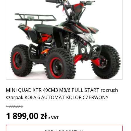
MINI QUAD XTR 49CM3 M8/6 PULL START rozruch
szarpak KOŁA 6 AUTOMAT KOLOR CZERWONY
1 999,00
zł
Pierwotna
Aktualna
1 899,00
zł
z VAT
cena
cena
wynosiła:
wynosi: