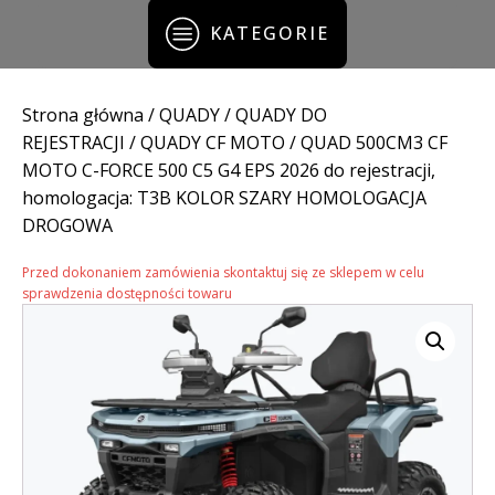
KATEGORIE
Strona główna
/
QUADY
/
QUADY DO
REJESTRACJI
/
QUADY CF MOTO
/ QUAD 500CM3 CF
MOTO C-FORCE 500 C5 G4 EPS 2026 do rejestracji,
homologacja: T3B KOLOR SZARY HOMOLOGACJA
DROGOWA
Przed dokonaniem zamówienia skontaktuj się ze sklepem w celu
sprawdzenia dostępności towaru