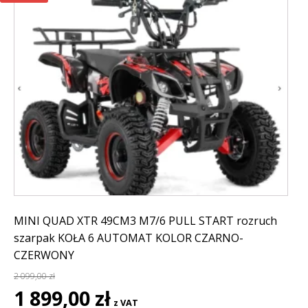
MINI QUAD XTR 49CM3 M7/6 PULL START rozruch
szarpak KOŁA 6 AUTOMAT KOLOR CZARNO-
CZERWONY
2 099,00
zł
Pierwotna
Aktualna
1 899,00
zł
z VAT
cena
cena