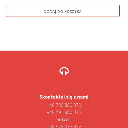
wynosiła:
wynosi:
DODAJ DO KOSZYKA
2
1
099,00 zł.
899,00 zł.
Skontaktuj się z nami
+48 730 880 070
+48 791 880 072
Serwis:
+48 578 033 332