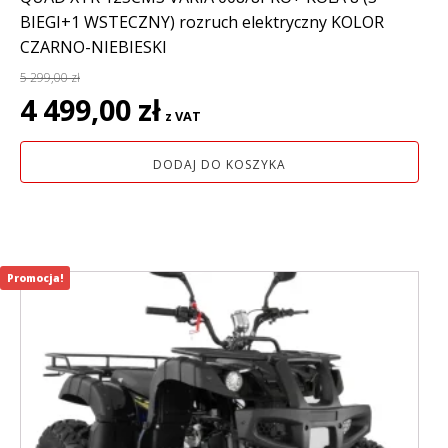
BIEGI+1 WSTECZNY) rozruch elektryczny KOLOR
CZARNO-NIEBIESKI
5 299,00
zł
Pierwotna
Aktualna
4 499,00
zł
z VAT
cena
cena
wynosiła:
wynosi:
DODAJ DO KOSZYKA
5
4
299,00 zł.
499,00 zł.
Promocja!