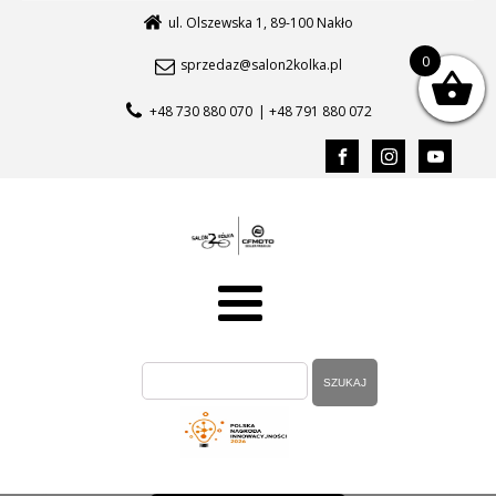
ul. Olszewska 1, 89-100 Nakło
0
sprzedaz@salon2kolka.pl
+48 730 880 070
| +48 791 880 072