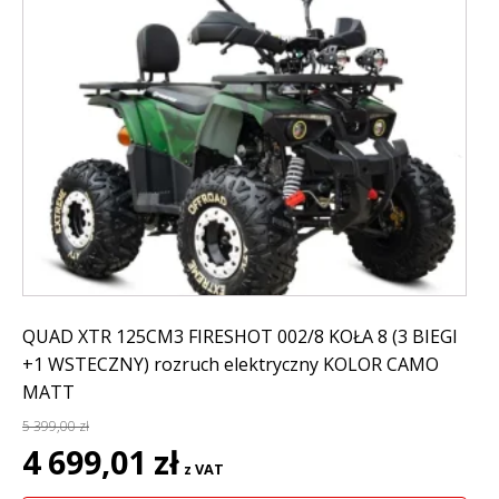
QUAD XTR 125CM3 FIRESHOT 002/8 KOŁA 8 (3 BIEGI
+1 WSTECZNY) rozruch elektryczny KOLOR CAMO
MATT
5 399,00
zł
Pierwotna
Aktualna
4 699,01
zł
z VAT
cena
cena