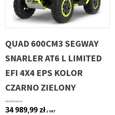
QUAD 600CM3 SEGWAY
SNARLER AT6 L LIMITED
EFI 4X4 EPS KOLOR
CZARNO ZIELONY
46 990,00
zł
Pierwotna
Aktualna
34 989,99
zł
z VAT
cena
cena