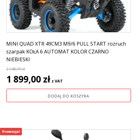
MINI QUAD XTR 49CM3 M9/6 PULL START rozruch
szarpak KOŁA 6 AUTOMAT KOLOR CZARNO
NIEBIESKI
2 148,99
zł
Pierwotna
Aktualna
1 899,00
zł
z VAT
cena
cena
wynosiła:
wynosi:
DODAJ DO KOSZYKA
2
1
148,99 zł.
899,00 zł.
Promocja!