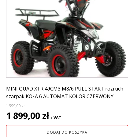
MINI QUAD XTR 49CM3 M8/6 PULL START rozruch
szarpak KOŁA 6 AUTOMAT KOLOR CZERWONY
1 999,00
zł
Pierwotna
Aktualna
1 899,00
zł
z VAT
cena
cena
wynosiła:
wynosi:
DODAJ DO KOSZYKA
1
1