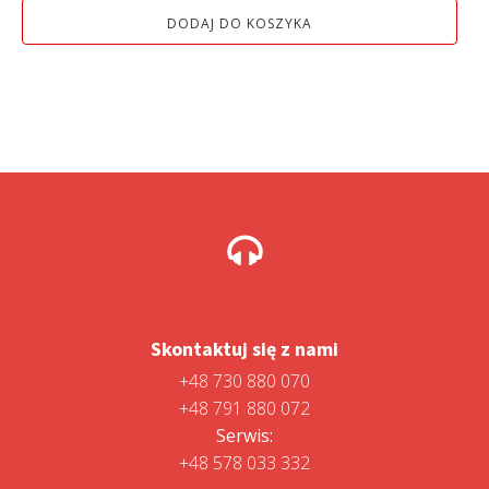
wynosiła:
wynosi:
DODAJ DO KOSZYKA
5
4
399,00 zł.
699,01 zł.
Skontaktuj się z nami
+48 730 880 070
+48 791 880 072
Serwis:
+48 578 033 332