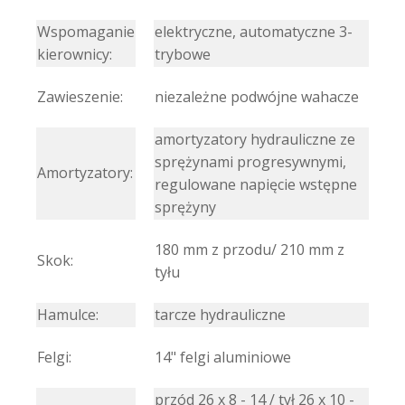
Wspomaganie
elektryczne, automatyczne 3-
kierownicy:
trybowe
Zawieszenie:
niezależne podwójne wahacze
amortyzatory hydrauliczne ze
sprężynami progresywnymi,
Amortyzatory:
regulowane napięcie wstępne
sprężyny
180 mm z przodu/ 210 mm z
Skok:
tyłu
Hamulce:
tarcze hydrauliczne
Felgi:
14" felgi aluminiowe
przód 26 x 8 - 14 / tył 26 x 10 -