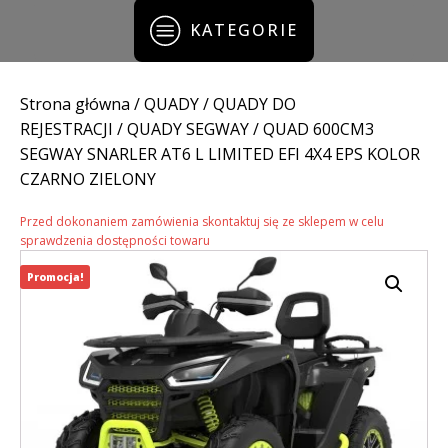
KATEGORIE
Strona główna
/
QUADY
/
QUADY DO
REJESTRACJI
/
QUADY SEGWAY
/ QUAD 600CM3
SEGWAY SNARLER AT6 L LIMITED EFI 4X4 EPS KOLOR
CZARNO ZIELONY
Przed dokonaniem zamówienia skontaktuj się ze sklepem w celu
sprawdzenia dostępności towaru
Promocja!