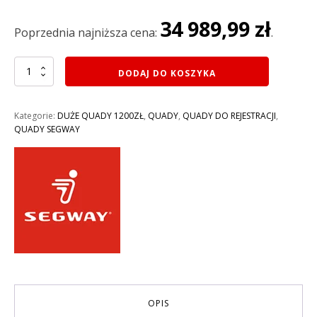
wynosiła:
wynosi:
34 989,99
zł
46
34
Poprzednia najniższa cena:
.
990,00 zł.
989,99 zł.
ilość
DODAJ DO KOSZYKA
QUAD
600CM3
SEGWAY
Kategorie:
DUŻE QUADY 1200ZŁ
,
QUADY
,
QUADY DO REJESTRACJI
,
SNARLER
QUADY SEGWAY
AT6
L
LIMITED
EFI
4X4
EPS
KOLOR
CZARNO
ZIELONY
OPIS