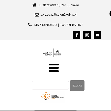
ul. Olszewska 1, 89-100 Nakło
sprzedaz@salon2kolka.pl
+48 730 880 070
| +48 791 880 072