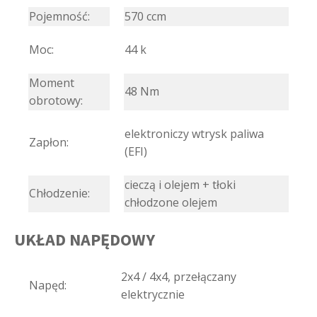
Pojemność:
570 ccm
Moc:
44 k
Moment
48 Nm
obrotowy:
elektroniczy wtrysk paliwa
Zapłon:
(EFI)
cieczą i olejem + tłoki
Chłodzenie:
chłodzone olejem
UKŁAD NAPĘDOWY
2x4 / 4x4, przełączany
Napęd:
elektrycznie