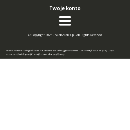
Twoje konto
© Copyright 2026 - salon2kolka.pl- All Rights Reserved
Niektóre materiały graficzne na stronie zostały wygenerowane lub zmodyfikowane przy użyciu
sztucznej inteligencji i mają charakter poglądowy.