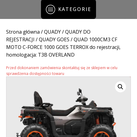
KATEGORIE
Strona główna
/
QUADY
/
QUADY DO
REJESTRACJI
/
QUADY GOES
/ QUAD 1000CM3 CF
MOTO C-FORCE 1000 GOES TERROX do rejestracji,
homologacja: T3B OVERLAND
Przed dokonaniem zamówienia skontaktuj się ze sklepem w celu
sprawdzenia dostępności towaru