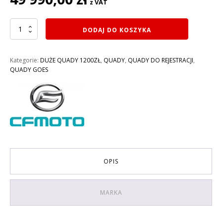
z VAT
ilość
DODAJ DO KOSZYKA
QUAD
1000CM3
CF
Kategorie:
DUŻE QUADY 1200ZŁ
,
QUADY
,
QUADY DO REJESTRACJI
,
MOTO
QUADY GOES
C-
FORCE
1000
GOES
TERROX
do
rejestracji,
homologacja:
T3B
OVERLAND
OPIS
MARKA