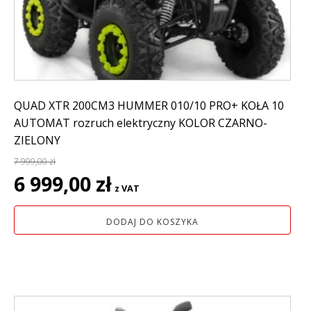
QUAD XTR 200CM3 HUMMER 010/10 PRO+ KOŁA 10
AUTOMAT rozruch elektryczny KOLOR CZARNO-
ZIELONY
7 999,00
zł
Pierwotna
Aktualna
6 999,00
zł
z VAT
cena
cena
wynosiła:
wynosi:
DODAJ DO KOSZYKA
7
6
999,00 zł.
999,00 zł.