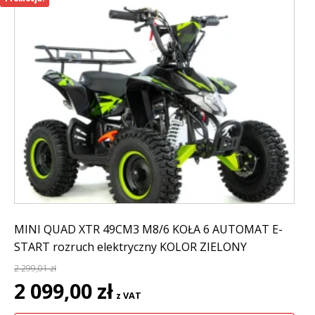
MINI QUAD XTR 49CM3 M8/6 KOŁA 6 AUTOMAT E-
START rozruch elektryczny KOLOR ZIELONY
2 299,01
zł
Pierwotna
Aktualna
2 099,00
zł
z VAT
cena
cena