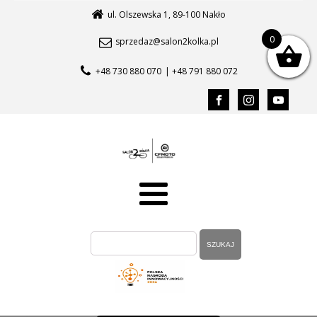
ul. Olszewska 1, 89-100 Nakło
0
sprzedaz@salon2kolka.pl
+48 730 880 070
| +48 791 880 072