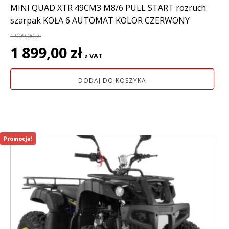
MINI QUAD XTR 49CM3 M8/6 PULL START rozruch
szarpak KOŁA 6 AUTOMAT KOLOR CZERWONY
1 999,00
zł
Pierwotna
Aktualna
1 899,00
zł
z VAT
cena
cena
wynosiła:
wynosi:
DODAJ DO KOSZYKA
1
1
999,00 zł.
899,00 zł.
Promocja!