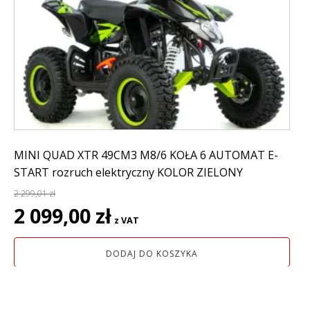
MINI QUAD XTR 49CM3 M8/6 KOŁA 6 AUTOMAT E-
START rozruch elektryczny KOLOR ZIELONY
2 299,01
zł
Pierwotna
Aktualna
2 099,00
zł
z VAT
cena
cena
wynosiła:
wynosi:
DODAJ DO KOSZYKA
2
2
299,01 zł.
099,00 zł.