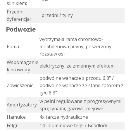
silnikiem:
Przedni
przedni / tylny
dyferencjał:
Podwozie
wytrzymała rama chromowo-
Rama:
molibdenowa pevný, poszerzony
rozstaw osi
Wspomaganie
elektryczny, ze zmiennym efektem
kierownicy:
podwójne wahacze z przodu 6,8" /
Zawieszenie:
podwójne wahacze ze stabilizatorem z
tyłu 8,3"
w pełni regulowane z progresywnymi
Amortyzatory:
sprężynami, gazowo-olejowe
Hamulce:
4x tarcze hydrauliczne
Felgi:
14" aluminiowe felgi / Beadlock