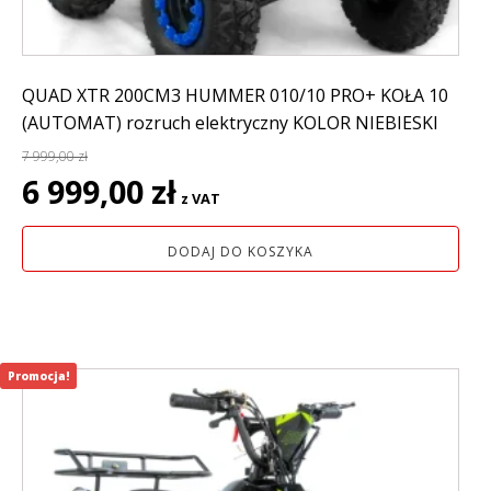
QUAD XTR 200CM3 HUMMER 010/10 PRO+ KOŁA 10
(AUTOMAT) rozruch elektryczny KOLOR NIEBIESKI
7 999,00
zł
Pierwotna
Aktualna
6 999,00
zł
z VAT
cena
cena
wynosiła:
wynosi:
DODAJ DO KOSZYKA
7
6
999,00 zł.
999,00 zł.
Promocja!