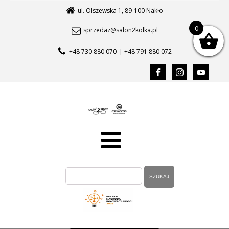
ul. Olszewska 1, 89-100 Nakło
0
sprzedaz@salon2kolka.pl
+48 730 880 070
| +48 791 880 072