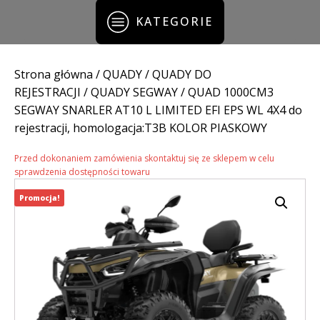
KATEGORIE
Strona główna
/
QUADY
/
QUADY DO
REJESTRACJI
/
QUADY SEGWAY
/ QUAD 1000CM3
SEGWAY SNARLER AT10 L LIMITED EFI EPS WL 4X4 do
rejestracji, homologacja:T3B KOLOR PIASKOWY
Przed dokonaniem zamówienia skontaktuj się ze sklepem w celu
sprawdzenia dostępności towaru
Promocja!