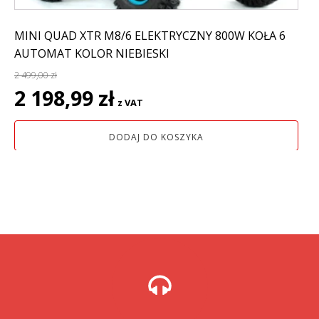
MINI QUAD XTR M8/6 ELEKTRYCZNY 800W KOŁA 6
AUTOMAT KOLOR NIEBIESKI
2 499,00
zł
Pierwotna
Aktualna
2 198,99
zł
z VAT
cena
cena
wynosiła:
wynosi:
DODAJ DO KOSZYKA
2
2
499,00 zł.
198,99 zł.