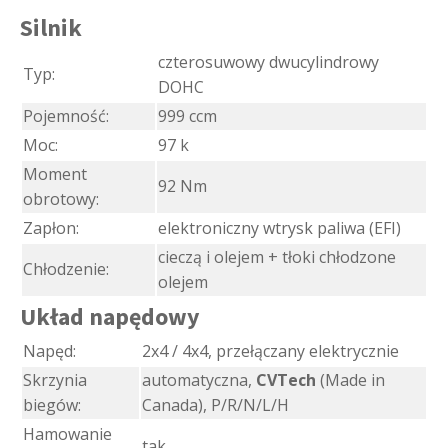
Silnik
czterosuwowy dwucylindrowy
Typ:
DOHC
Pojemność:
999 ccm
Moc:
97 k
Moment
92 Nm
obrotowy:
Zapłon:
elektroniczny wtrysk paliwa (EFI)
cieczą i olejem + tłoki chłodzone
Chłodzenie:
olejem
Układ napędowy
Napęd:
2x4 / 4x4, przełączany elektrycznie
Skrzynia
automatyczna,
CVTech
(Made in
biegów:
Canada), P/R/N/L/H
Hamowanie
tak