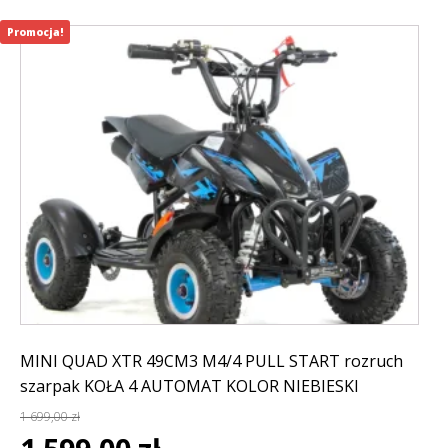
Promocja!
MINI QUAD XTR 49CM3 M4/4 PULL START rozruch
szarpak KOŁA 4 AUTOMAT KOLOR NIEBIESKI
1 699,00
zł
Pierwotna
Aktualna