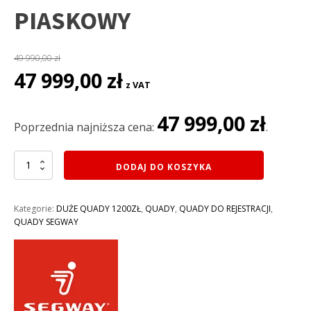
PIASKOWY
49 990,00
zł
Pierwotna
Aktualna
47 999,00
zł
z VAT
cena
cena
wynosiła:
wynosi:
47 999,00
zł
49
47
Poprzednia najniższa cena:
.
990,00 zł.
999,00 zł.
ilość
DODAJ DO KOSZYKA
QUAD
1000CM3
SEGWAY
Kategorie:
DUŻE QUADY 1200ZŁ
,
QUADY
,
QUADY DO REJESTRACJI
,
SNARLER
QUADY SEGWAY
AT10
L
LIMITED
EFI
EPS
WL
4X4