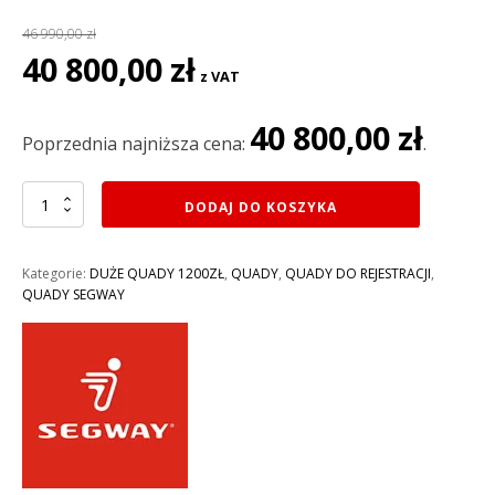
46 990,00
zł
Pierwotna
Aktualna
40 800,00
zł
z VAT
cena
cena
wynosiła:
wynosi:
40 800,00
zł
46
40
Poprzednia najniższa cena:
.
990,00 zł.
800,00 zł.
ilość
DODAJ DO KOSZYKA
QUAD
1000CM3
SEGWAY
Kategorie:
DUŻE QUADY 1200ZŁ
,
QUADY
,
QUADY DO REJESTRACJI
,
SNARLER
QUADY SEGWAY
AT10
L
EFI
EPS
4X4
do
rejestracji,
homologacja:T3B
KOLOR
PIASKOWY