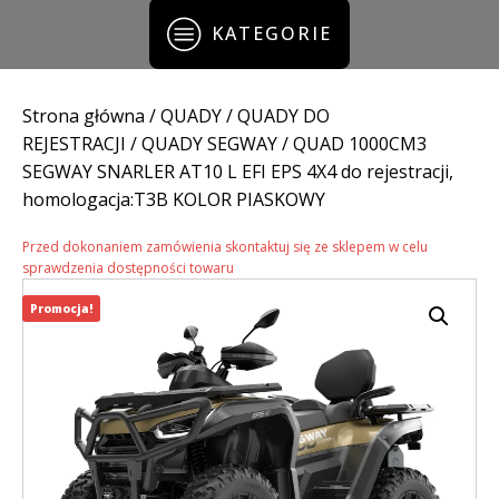
KATEGORIE
Strona główna
/
QUADY
/
QUADY DO
REJESTRACJI
/
QUADY SEGWAY
/ QUAD 1000CM3
SEGWAY SNARLER AT10 L EFI EPS 4X4 do rejestracji,
homologacja:T3B KOLOR PIASKOWY
Przed dokonaniem zamówienia skontaktuj się ze sklepem w celu
sprawdzenia dostępności towaru
Promocja!