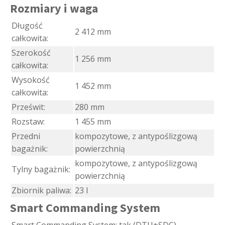
Rozmiary i waga
Długość
2 412 mm
całkowita:
Szerokość
1 256 mm
całkowita:
Wysokość
1 452 mm
całkowita:
Prześwit:
280 mm
Rozstaw:
1 455 mm
Przedni
kompozytowe, z antypoślizgową
bagażnik:
powierzchnią
kompozytowe, z antypoślizgową
Tylny bagażnik:
powierzchnią
Zbiornik paliwa:
23 l
Smart Commanding System