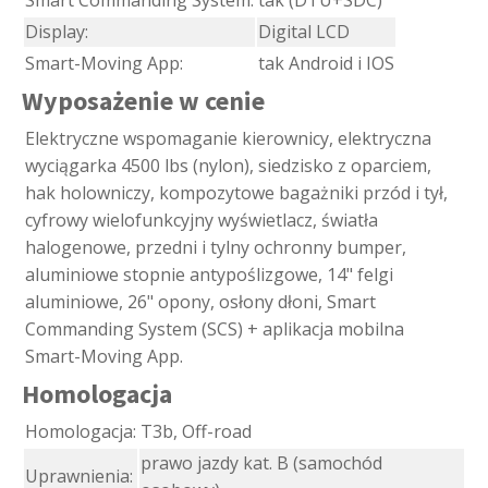
Smart Commanding System:
tak (DTU+SDC)
Display:
Digital LCD
Smart-Moving App:
tak Android i IOS
Wyposażenie w cenie
Elektryczne wspomaganie kierownicy, elektryczna
wyciągarka 4500 lbs (nylon), siedzisko z oparciem,
hak holowniczy, kompozytowe bagażniki przód i tył,
cyfrowy wielofunkcyjny wyświetlacz, światła
halogenowe, przedni i tylny ochronny bumper,
aluminiowe stopnie antypoślizgowe, 14" felgi
aluminiowe, 26" opony, osłony dłoni, Smart
Commanding System (SCS) + aplikacja mobilna
Smart-Moving App.
Homologacja
Homologacja:
T3b, Off-road
prawo jazdy kat. B (samochód
Uprawnienia: