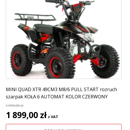
MINI QUAD XTR 49CM3 M8/6 PULL START rozruch
szarpak KOŁA 6 AUTOMAT KOLOR CZERWONY
1 999,00
zł
Pierwotna
Aktualna
1 899,00
zł
z VAT
cena
cena
wynosiła:
wynosi: