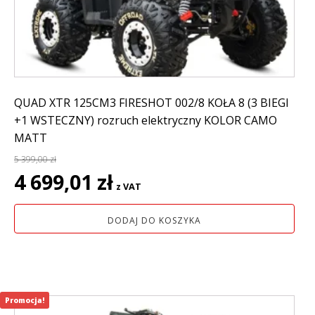
QUAD XTR 125CM3 FIRESHOT 002/8 KOŁA 8 (3 BIEGI
+1 WSTECZNY) rozruch elektryczny KOLOR CAMO
MATT
5 399,00
zł
Pierwotna
Aktualna
4 699,01
zł
z VAT
cena
cena
wynosiła:
wynosi:
DODAJ DO KOSZYKA
5
4
399,00 zł.
699,01 zł.
Promocja!