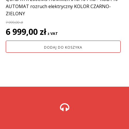
AUTOMAT rozruch elektryczny KOLOR CZARNO-
ZIELONY
7 999,00
zł
Pierwotna
Aktualna
6 999,00
zł
z VAT
cena
cena
wynosiła:
wynosi:
DODAJ DO KOSZYKA
7
6
999,00 zł.
999,00 zł.