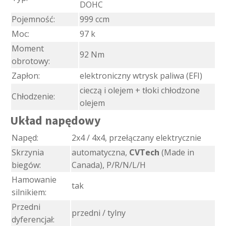
DOHC
Pojemność:
999 ccm
Moc:
97 k
Moment
92 Nm
obrotowy:
Zapłon:
elektroniczny wtrysk paliwa (EFI)
cieczą i olejem + tłoki chłodzone
Chłodzenie:
olejem
Układ napędowy
Napęd:
2x4 / 4x4, przełączany elektrycznie
Skrzynia
automatyczna,
CVTech
(Made in
biegów:
Canada), P/R/N/L/H
Hamowanie
tak
silnikiem:
Przedni
przedni / tylny
dyferencjał: