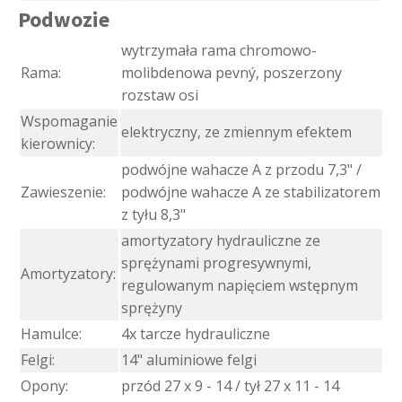
Podwozie
wytrzymała rama chromowo-
Rama:
molibdenowa pevný, poszerzony
rozstaw osi
Wspomaganie
elektryczny, ze zmiennym efektem
kierownicy:
podwójne wahacze A z przodu 7,3" /
Zawieszenie:
podwójne wahacze A ze stabilizatorem
z tyłu 8,3"
amortyzatory hydrauliczne ze
sprężynami progresywnymi,
Amortyzatory:
regulowanym napięciem wstępnym
sprężyny
Hamulce:
4x tarcze hydrauliczne
Felgi:
14" aluminiowe felgi
Opony:
przód 27 x 9 - 14 / tył 27 x 11 - 14