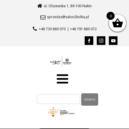
ul. Olszewska 1, 89-100 Nakło
0
sprzedaz@salon2kolka.pl
+48 730 880 070
| +48 791 880 072