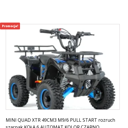
499,00 zł.
198,99 zł.
Promocja!
MINI QUAD XTR 49CM3 M9/6 PULL START rozruch
szarpak KOŁA 6 AUTOMAT KOLOR CZARNO