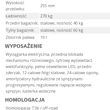
Wysokość
255 mm
prześwitu:
Ładowność:
270 kg
Przedni bagażnik:
stalowe, nośność 40 kg
Tylny bagażnik:
stalowe, nośność 60 kg
Zbiornik paliwa:
19 l
WYPOSAŻENIE
Wyciągarka elektryczna, przednia blokada
mechanizmu różnicowego, cyfrowy wyświetlacz
wielofunkcyjny, pełne oświetlenie LED, przedni
zderzak, 12-calowe felgi stalowe, 24-calowe opony,
amortyzatory hydrauliczne ze sprężynami
progresywnymi, regulowane napięcie wstępne
sprężyn, lusterka wsteczne.
HOMOLOGACJA
Homologacja:
T3b / off-road