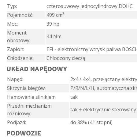
Typ:
czterosuwowy jednocylindrowy DOHC
3
Pojemność:
499 cm
Moc:
39 hp
Moment
44 Nm
obrotowy:
Zapłon:
EFI - elektroniczny wtrysk paliwa BOSC
Chłodzenie:
Chłodzony cieczą
UKŁAD NAPĘDOWY
Napęd:
2x4 / 4x4, przełączany elektr
Skrzynia biegów:
P/R/N/L/H, automatyczna sk
Hamowanie silnikiem:
tak
Przedni mechanizm
tak + elektrycznie sterowany
różnicowy:
Podjazd:
do 88% (41 stopni)
PODWOZIE