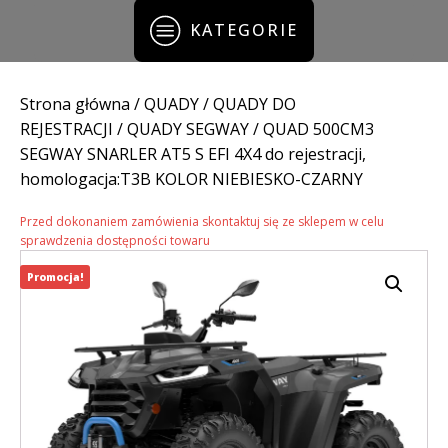
KATEGORIE
Strona główna
/
QUADY
/
QUADY DO
REJESTRACJI
/
QUADY SEGWAY
/ QUAD 500CM3
SEGWAY SNARLER AT5 S EFI 4X4 do rejestracji,
homologacja:T3B KOLOR NIEBIESKO-CZARNY
Przed dokonaniem zamówienia skontaktuj się ze sklepem w celu
sprawdzenia dostępności towaru
Promocja!