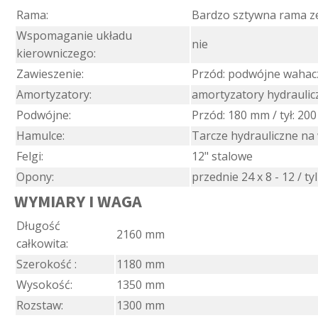
Rama:
Bardzo sztywna rama z
Wspomaganie układu
nie
kierowniczego:
Zawieszenie:
Przód: podwójne wahacz
Amortyzatory:
amortyzatory hydrauli
Podwójne:
Przód: 180 mm / tył: 20
Hamulce:
Tarcze hydrauliczne na
Felgi:
12" stalowe
Opony:
przednie 24 x 8 - 12 / ty
WYMIARY I WAGA
Długość
2160 mm
całkowita:
Szerokość :
1180 mm
Wysokość:
1350 mm
Rozstaw:
1300 mm