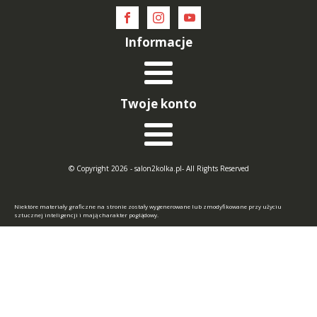
Informacje
Twoje konto
© Copyright 2026 - salon2kolka.pl- All Rights Reserved
Niektóre materiały graficzne na stronie zostały wygenerowane lub zmodyfikowane przy użyciu
sztucznej inteligencji i mają charakter poglądowy.