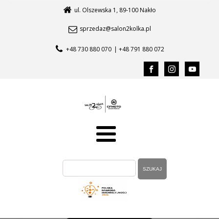
ul. Olszewska 1, 89-100 Nakło
sprzedaz@salon2kolka.pl
+48 730 880 070
| +48 791 880 072