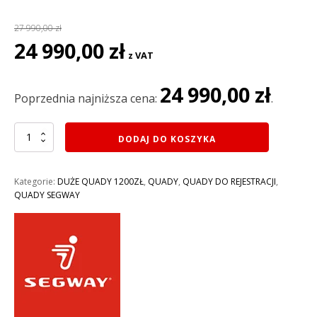
27 990,00
zł
Pierwotna
Aktualna
24 990,00
zł
z VAT
cena
cena
wynosiła:
wynosi:
24 990,00
zł
27
24
Poprzednia najniższa cena:
.
990,00 zł.
990,00 zł.
ilość
DODAJ DO KOSZYKA
QUAD
500CM3
SEGWAY
Kategorie:
DUŻE QUADY 1200ZŁ
,
QUADY
,
QUADY DO REJESTRACJI
,
SNARLER
QUADY SEGWAY
AT5
S
EFI
4X4
do
rejestracji,
homologacja:T3B
KOLOR
NIEBIESKO-