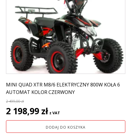
MINI QUAD XTR M8/6 ELEKTRYCZNY 800W KOŁA 6
AUTOMAT KOLOR CZERWONY
2 499,00
zł
Pierwotna
Aktualna
2 198,99
zł
z VAT
cena
cena
wynosiła:
wynosi:
DODAJ DO KOSZYKA
2
2