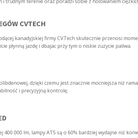
i trudnym terenie oraz poradzi sobie z holowaniem ciężkic
IEGÓW CVTECH
dącej kanadyjskiej firmy CVTech skutecznie przenosi momen
ie płynną jazdę i dbajac przy tym o niskie zużycie paliwa.
libdenowej, dzięki czemu jest znacznie mocniejsza niż ra
abilność i precyzyjną kontrolę.
ED
j 400 000 lm, lampy AT5 są o 60% bardziej wydajne niż kon