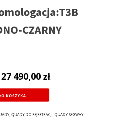
 homologacja:T3B
ONO-CZARNY
lna
i:
27 490,00
zł
:
.
 zł.
DO KOSZYKA
UADY
,
QUADY DO REJESTRACJI
,
QUADY SEGWAY