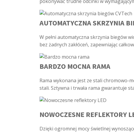
pokonywać trudne odcinki w wymagającym 
AUTOMATYCZNA SKRZYNIA B
W pełni automatyczna skrzynia biegów wio
bez żadnych zakłóceń, zapewniając całkowic
BARDZO MOCNA RAMA
Rama wykonana jest ze stali chromowo-mo
stali. Sztywna i trwała rama gwarantuje st
NOWOCZESNE REFLEKTORY L
Dzięki ogromnej mocy świetlnej wynoszące