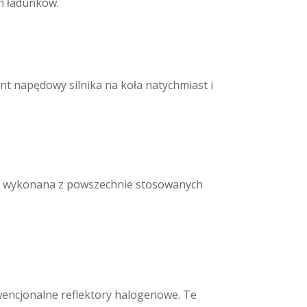
h ładunków.
t napędowy silnika na koła natychmiast i
ma wykonana z powszechnie stosowanych
wencjonalne reflektory halogenowe. Te