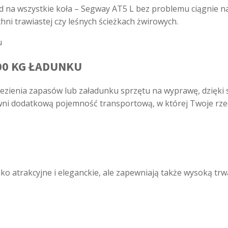
d na wszystkie koła – Segway AT5 L bez problemu ciągnie n
ni trawiastej czy leśnych ścieżkach żwirowych.
00 KG ŁADUNKU
iezienia zapasów lub załadunku sprzętu na wyprawę, dzię
ni dodatkową pojemność transportową, w której Twoje rze
ko atrakcyjne i eleganckie, ale zapewniają także wysoką trwa