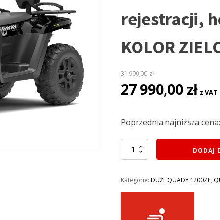
rejestracji,
KOLOR ZIEL
31 990,00
zł
Pierwotna
Aktua
27 990,00
zł
z VAT
cena
cena
wynosiła:
wynos
31
27
Poprzednia najniższa cena
990,00 zł.
990,00
ilość
DODAJ 
QUAD
500CM3
SEGWAY
Kategorie:
DUŻE QUADY 1200ZŁ
,
Q
SNARLER
AT5
L
EPS