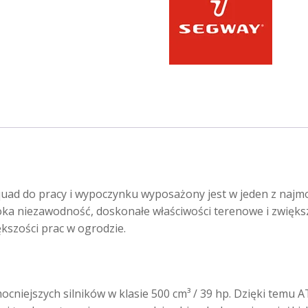
EFI
4X4
do
rejestracji,
homologacja:T3B
KOLOR
ZIELONO-
CZARNY
d do pracy i wypoczynku wyposażony jest w jeden z najmocn
 niezawodność, doskonałe właściwości terenowe i zwiększon
kszości prac w ogrodzie.
cniejszych silników w klasie 500 cm³ / 39 hp. Dzięki temu 