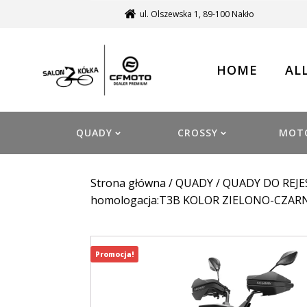
ul. Olszewska 1, 89-100 Nakło
HOME
AL
QUADY
CROSSY
MOT
Strona główna
/
QUADY
/
QUADY DO REJE
homologacja:T3B KOLOR ZIELONO-CZAR
Promocja!