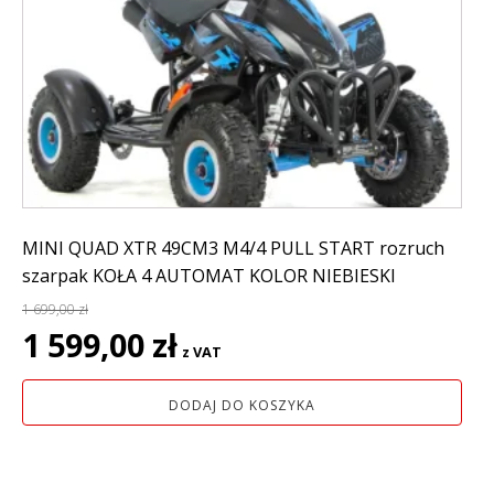
MINI QUAD XTR 49CM3 M4/4 PULL START rozruch
szarpak KOŁA 4 AUTOMAT KOLOR NIEBIESKI
1 699,00
zł
Pierwotna
Aktualna
1 599,00
zł
z VAT
cena
cena
wynosiła:
wynosi:
DODAJ DO KOSZYKA
1
1
699,00 zł.
599,00 zł.