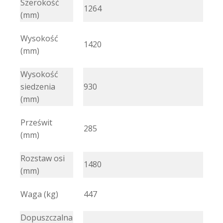
Szerokość
1264
(mm)
Wysokość
1420
(mm)
Wysokość
siedzenia
930
(mm)
Prześwit
285
(mm)
Rozstaw osi
1480
(mm)
Waga (kg)
447
Dopuszczalna