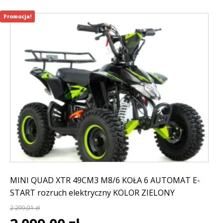
Promocja!
MINI QUAD XTR 49CM3 M8/6 KOŁA 6 AUTOMAT E-
START rozruch elektryczny KOLOR ZIELONY
2 299,01
zł
Pierwotna
Aktualna