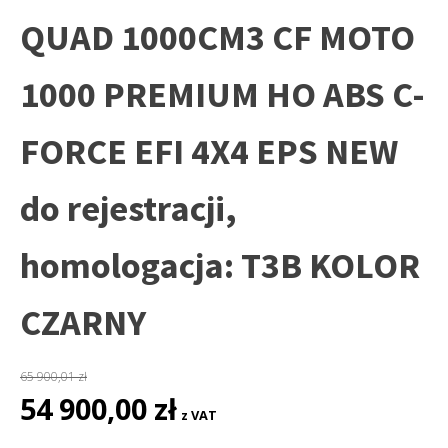
QUAD 1000CM3 CF MOTO
1000 PREMIUM HO ABS C-
FORCE EFI 4X4 EPS NEW
do rejestracji,
homologacja: T3B KOLOR
CZARNY
65 900,01
zł
Pierwotna
Aktualna
54 900,00
zł
z VAT
cena
cena
wynosiła:
wynosi: