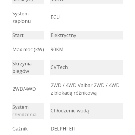
System
ECU
zapłonu
Start
Elektryczny
Max moc (kW)
90KM
Skrzynia
CVTech
biegów
2WD / 4WD Valbar 2WD / 4WD
2WD/4WD
z blokadą różnicową
System
Chłodzenie wodą
chłodzenia
Gaźnik
DELPHI EFI