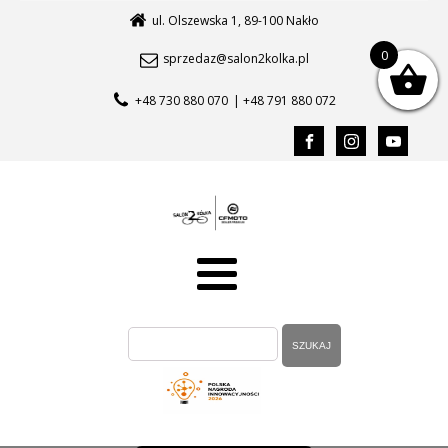
ul. Olszewska 1, 89-100 Nakło
0
sprzedaz@salon2kolka.pl
+48 730 880 070
| +48 791 880 072