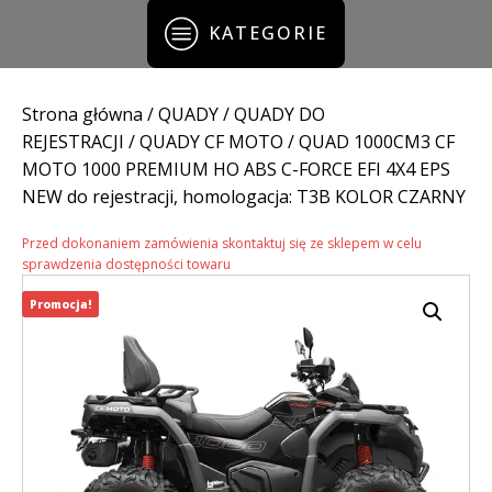
KATEGORIE
Strona główna
/
QUADY
/
QUADY DO
REJESTRACJI
/
QUADY CF MOTO
/ QUAD 1000CM3 CF
MOTO 1000 PREMIUM HO ABS C-FORCE EFI 4X4 EPS
NEW do rejestracji, homologacja: T3B KOLOR CZARNY
Przed dokonaniem zamówienia skontaktuj się ze sklepem w celu
sprawdzenia dostępności towaru
Promocja!