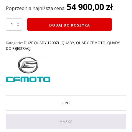
54 900,00
zł
65
54
Poprzednia najniższa cena:
.
900,01 zł.
900,00 zł.
ilość
DODAJ DO KOSZYKA
QUAD
1000CM3
CF
Kategorie:
DUŻE QUADY 1200ZŁ
,
QUADY
,
QUADY CF MOTO
,
QUADY
MOTO
DO REJESTRACJI
1000
PREMIUM
HO
ABS
C-
FORCE
EFI
4X4
EPS
NEW
OPIS
do
rejestracji,
homologacja:
MARKA
T3B
KOLOR