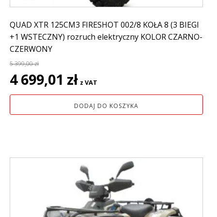
QUAD XTR 125CM3 FIRESHOT 002/8 KOŁA 8 (3 BIEGI
+1 WSTECZNY) rozruch elektryczny KOLOR CZARNO-
CZERWONY
5 399,00
zł
Pierwotna
Aktualna
4 699,01
zł
z VAT
cena
cena
wynosiła:
wynosi:
DODAJ DO KOSZYKA
5
4
399,00 zł.
699,01 zł.