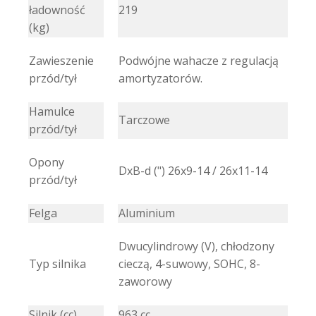
ładowność
219
(kg)
Zawieszenie
Podwójne wahacze z regulacją
przód/tył
amortyzatorów.
Hamulce
Tarczowe
przód/tył
Opony
DxB-d (") 26x9-14 / 26x11-14
przód/tył
Felga
Aluminium
Dwucylindrowy (V), chłodzony
Typ silnika
cieczą, 4-suwowy, SOHC, 8-
zaworowy
Silnik (cc)
963 cc