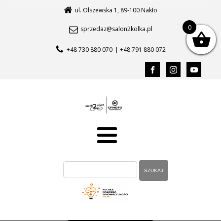
ul. Olszewska 1, 89-100 Nakło
0
sprzedaz@salon2kolka.pl
+48 730 880 070
| +48 791 880 072