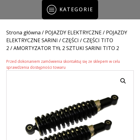
KATEGORIE
Strona główna
/
POJAZDY ELEKTRYCZNE
/
POJAZDY
ELEKTRYCZNE SARINI
/
CZĘŚCI
/
CZĘŚCI TITO
2
/ AMORTYZATOR TYŁ 2 SZTUKI SARINI TITO 2
Przed dokonaniem zamówienia skontaktuj się ze sklepem w celu
sprawdzenia dostępności towaru