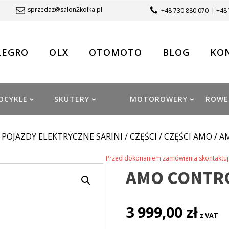
sprzedaz@salon2kolka.pl
+48 730 880 070
| +48
LEGRO
OLX
OTOMOTO
BLOG
KO
OCYKLE
SKUTERY
MOTOROWERY
ROWE
/
POJAZDY ELEKTRYCZNE SARINI
/
CZĘŚCI
/
CZĘŚCI AMO
/ A
Przed dokonaniem zamówienia skontaktuj 
AMO CONTRO
3 999,00
zł
z VAT