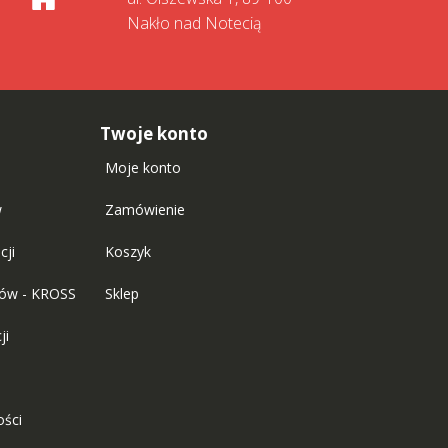
Nakło nad Notecią
Twoje konto
Moje konto
w
Zamówienie
cji
Koszyk
tów - KROSS
Sklep
ji
ości