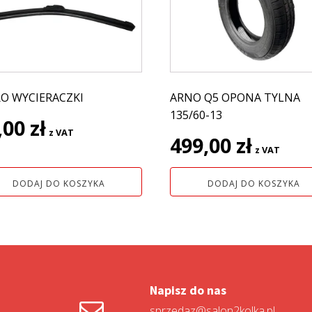
RO WYCIERACZKI
ARNO Q5 OPONA TYLNA
135/60-13
,00
zł
z VAT
499,00
zł
z VAT
DODAJ DO KOSZYKA
DODAJ DO KOSZYKA
Napisz do nas
sprzedaz@salon2kolka.pl