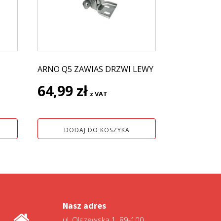
ARNO Q5 ZAWIAS DRZWI LEWY
64,99
zł
z VAT
DODAJ DO KOSZYKA
Nasz adres
ul. Olszewska 1, 89-100