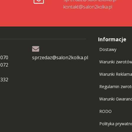
kontakt@salon2kolka.pl
Informacje
Dostawy
 070
sprzedaz@salon2kolka.pl
Warunki zwrotó
 072
Warunki Reklama
 332
Regulamin zwro
Warunki Gwaranc
RODO
Polityka prywatn