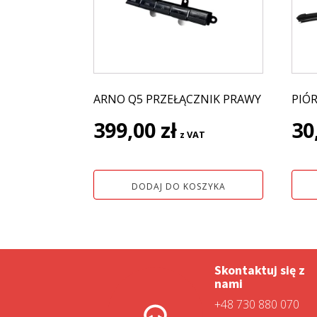
ARNO Q5 PRZEŁĄCZNIK PRAWY
PIÓ
399,00
zł
30
z VAT
DODAJ DO KOSZYKA
Skontaktuj się z
nami
+48 730 880 070