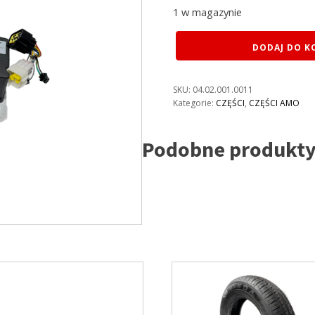
1 w magazynie
ilość
DODAJ DO K
AMO
CONTROLER
3000W
SKU:
04.02.001.0011
60V
Kategorie:
CZĘŚCI
,
CZĘŚCI AMO
Podobne produkt