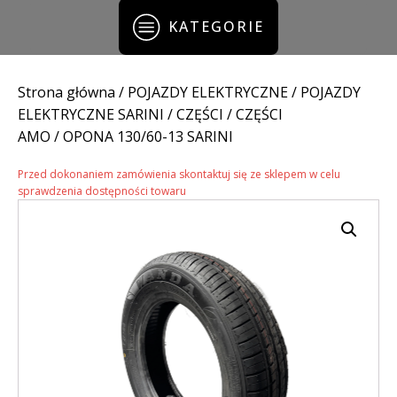
KATEGORIE
Strona główna
/
POJAZDY ELEKTRYCZNE
/
POJAZDY
ELEKTRYCZNE SARINI
/
CZĘŚCI
/
CZĘŚCI
AMO
/ OPONA 130/60-13 SARINI
Przed dokonaniem zamówienia skontaktuj się ze sklepem w celu
sprawdzenia dostępności towaru