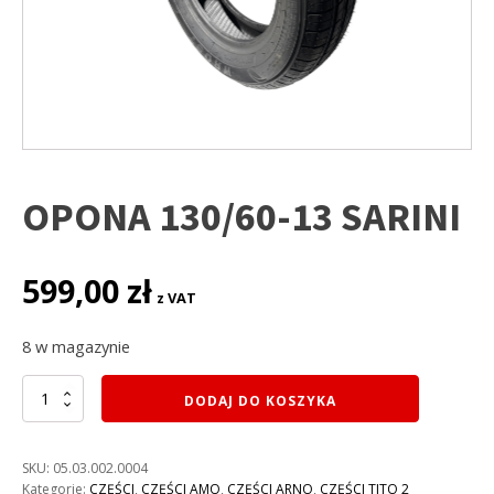
OPONA 130/60-13 SARINI
599,00
zł
z VAT
8 w magazynie
ilość
DODAJ DO KOSZYKA
OPONA
130/60-
13
SKU:
05.03.002.0004
SARINI
Kategorie:
CZĘŚCI
,
CZĘŚCI AMO
,
CZĘŚCI ARNO
,
CZĘŚCI TITO 2