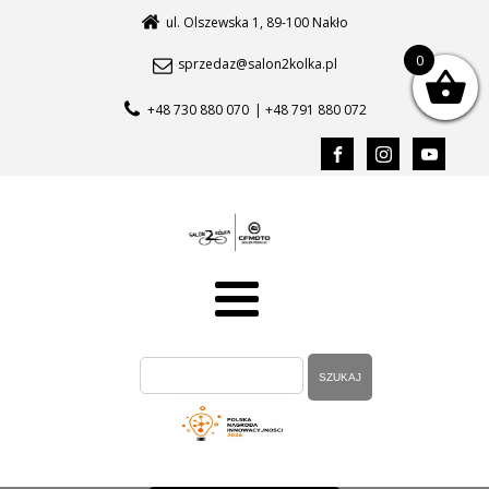
ul. Olszewska 1, 89-100 Nakło
0
sprzedaz@salon2kolka.pl
+48 730 880 070
| +48 791 880 072