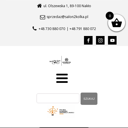
ul. Olszewska 1, 89-100 Nakło
0
sprzedaz@salon2kolka.pl
+48 730 880 070
| +48 791 880 072