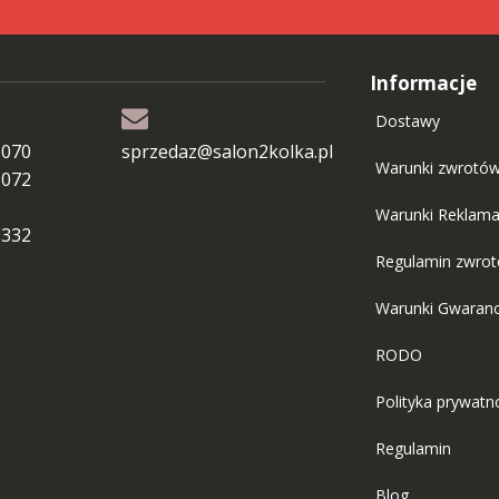
Informacje
Dostawy
 070
sprzedaz@salon2kolka.pl
Warunki zwrotó
 072
Warunki Reklama
 332
Regulamin zwro
Warunki Gwaranc
RODO
Polityka prywatn
Regulamin
Blog