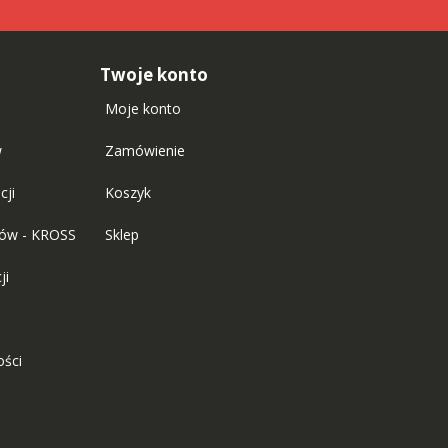
Twoje konto
Moje konto
w
Zamówienie
cji
Koszyk
tów - KROSS
Sklep
ji
ości