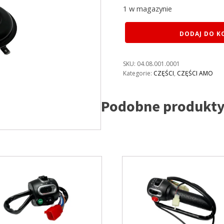
1 w magazynie
ilość
DODAJ DO K
AMO
SYGNAŁ
DZWIĘKOWY
SKU:
04.08.001.0001
Kategorie:
CZĘŚCI
,
CZĘŚCI AMO
Podobne produkt