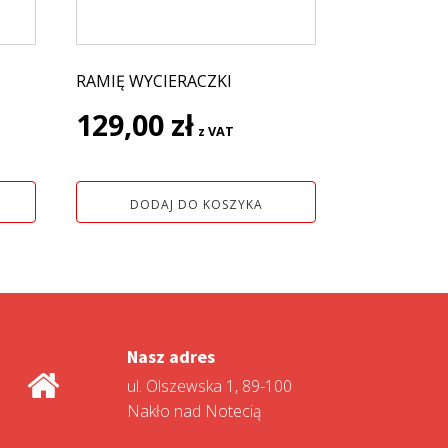
RAMIĘ WYCIERACZKI
129,00
zł
z VAT
DODAJ DO KOSZYKA
Nasz adres
ul. Olszewska 1, 89-100
Nakło nad Notecią