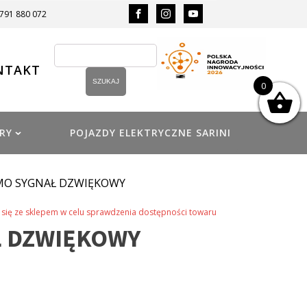
 791 880 072
NTAKT
0
RY
POJAZDY ELEKTRYCZNE SARINI
MO SYGNAŁ DZWIĘKOWY
się ze sklepem w celu sprawdzenia dostępności towaru
Ł DZWIĘKOWY