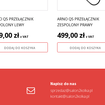
O Q5 PRZEŁĄCZNIK
ARNO Q5 PRZEŁĄCZNIK
POLONY LEWY
ZESPOLONY PRAWY
9,00
zł
499,00
zł
z VAT
z VAT
DODAJ DO KOSZYKA
DODAJ DO KOSZYKA
Napisz do nas
sprzedaz@salon2kolka.pl
kontakt@salon2kolka.pl