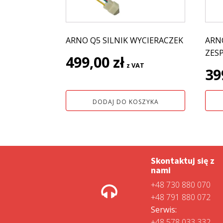
ARNO Q5 SILNIK WYCIERACZEK
ARN
ZES
499,00
zł
z VAT
39
DODAJ DO KOSZYKA
Skontaktuj się z
nami
+48 730 880 070
+48 791 880 072
Serwis:
+48 578 033 332