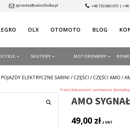
sprzedaz@salon2kolka.pl
+48 730 880 070
| +48
LEGRO
OLX
OTOMOTO
BLOG
KO
OCYKLE
SKUTERY
MOTOROWERY
ROWE
/
POJAZDY ELEKTRYCZNE SARINI
/
CZĘŚCI
/
CZĘŚCI AMO
/ A
Przed dokonaniem zamówienia skontaktuj 
AMO SYGNA
49,00
zł
z VAT