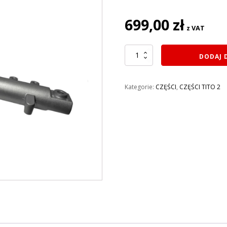
699,00
zł
z VAT
ilość
DODAJ 
AMORTYZATOR
PRZÓD
LEWY
Kategorie:
CZĘŚCI
,
CZĘŚCI TITO 2
SARINI
TITO
2