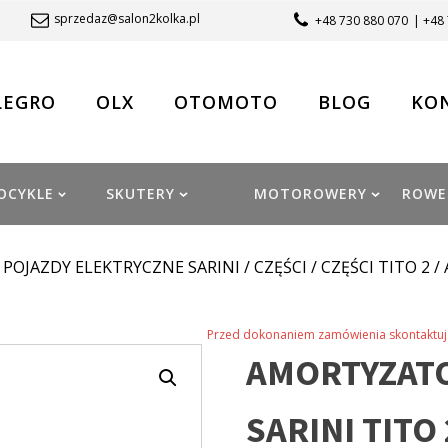
sprzedaz@salon2kolka.pl
+48 730 880 070
| +48
LEGRO
OLX
OTOMOTO
BLOG
KO
OCYKLE
SKUTERY
MOTOROWERY
ROWE
/
POJAZDY ELEKTRYCZNE SARINI
/
CZĘŚCI
/
CZĘŚCI TITO 2
/
Przed dokonaniem zamówienia skontaktuj 
AMORTYZAT
SARINI TITO 