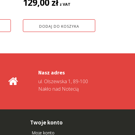
129,00
zł
z VAT
DODAJ DO KOSZYKA
Nasz adres
ul. Olszewska 1, 89-100
Nakło nad Notecią
Twoje konto
Moje konto