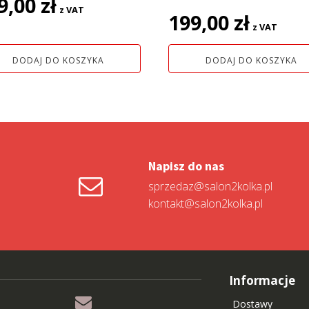
9,00
zł
z VAT
199,00
zł
z VAT
DODAJ DO KOSZYKA
DODAJ DO KOSZYKA
Napisz do nas
sprzedaz@salon2kolka.pl
kontakt@salon2kolka.pl
Informacje
Dostawy