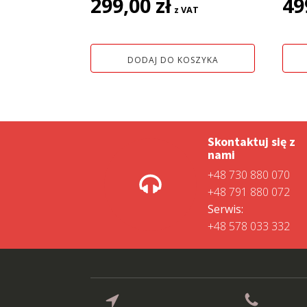
299,00
zł
49
z VAT
DODAJ DO KOSZYKA
Skontaktuj się z
nami
+48 730 880 070
+48 791 880 072
Serwis:
+48 578 033 332