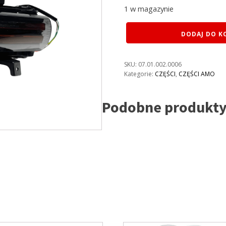
1 w magazynie
ilość
DODAJ DO K
AMO
LAMPA
TYŁ
SKU:
07.01.002.0006
LEWA
Kategorie:
CZĘŚCI
,
CZĘŚCI AMO
Podobne produkt