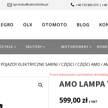
sprzedaz@salon2kolka.pl
+48 730 880 070
| +48
LEGRO
OLX
OTOMOTO
BLOG
KO
OCYKLE
SKUTERY
MOTOROWERY
ROWE
/
POJAZDY ELEKTRYCZNE SARINI
/
CZĘŚCI
/
CZĘŚCI AMO
/ A
Przed dokonaniem zamówienia skontaktuj 
AMO LAMPA 
599,00
zł
z VAT