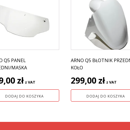
O Q5 PANEL
ARNO Q5 BŁOTNIK PRZED
EDNI/MASKA
KOŁO
9,00
zł
299,00
zł
z VAT
z VAT
DODAJ DO KOSZYKA
DODAJ DO KOSZYKA