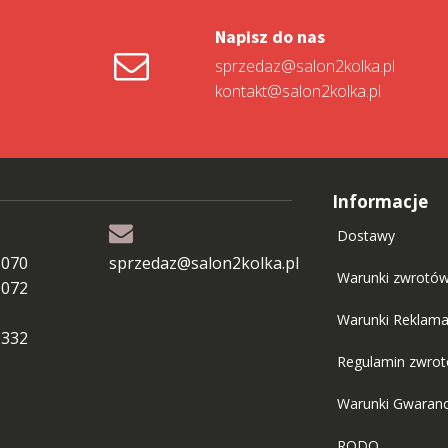
Napisz do nas
sprzedaz@salon2kolka.pl
kontakt@salon2kolka.pl
Informacje
Dostawy
 070
sprzedaz@salon2kolka.pl
Warunki zwrotó
 072
Warunki Reklama
 332
Regulamin zwro
Warunki Gwaranc
RODO