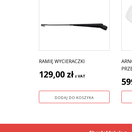
RAMIĘ WYCIERACZKI
ARN
PRZ
129,00
zł
z VAT
59
DODAJ DO KOSZYKA