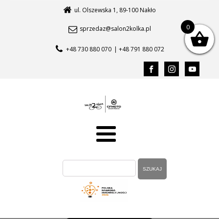
ul. Olszewska 1, 89-100 Nakło
0
sprzedaz@salon2kolka.pl
+48 730 880 070
| +48 791 880 072