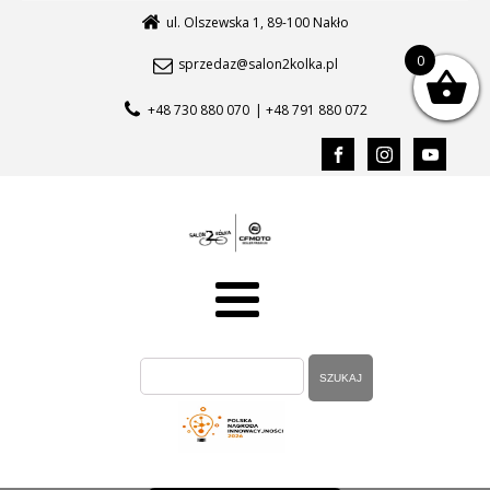
ul. Olszewska 1, 89-100 Nakło
0
sprzedaz@salon2kolka.pl
+48 730 880 070
| +48 791 880 072