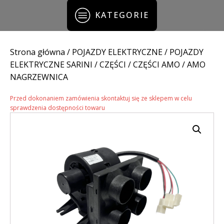
KATEGORIE
Strona główna
/
POJAZDY ELEKTRYCZNE
/
POJAZDY
ELEKTRYCZNE SARINI
/
CZĘŚCI
/
CZĘŚCI AMO
/ AMO
NAGRZEWNICA
Przed dokonaniem zamówienia skontaktuj się ze sklepem w celu
sprawdzenia dostępności towaru