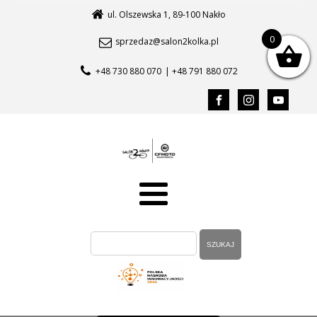
ul. Olszewska 1, 89-100 Nakło
0
sprzedaz@salon2kolka.pl
+48 730 880 070
| +48 791 880 072