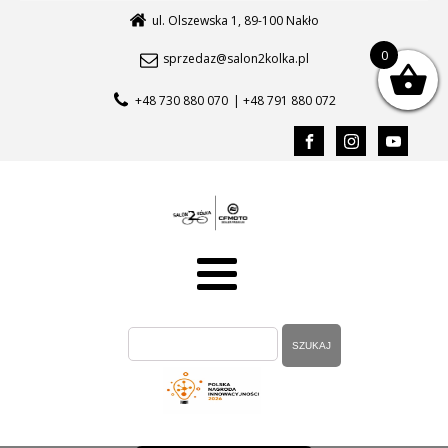
ul. Olszewska 1, 89-100 Nakło
0
sprzedaz@salon2kolka.pl
+48 730 880 070
| +48 791 880 072