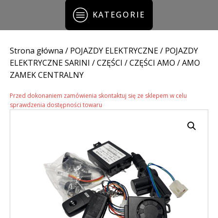
KATEGORIE
Strona główna
/
POJAZDY ELEKTRYCZNE
/
POJAZDY
ELEKTRYCZNE SARINI
/
CZĘŚCI
/
CZĘŚCI AMO
/ AMO
ZAMEK CENTRALNY
Przed dokonaniem zamówienia skontaktuj się ze sklepem w celu
sprawdzenia dostępności towaru