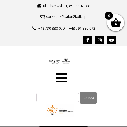
ul. Olszewska 1, 89-100 Nakło
0
sprzedaz@salon2kolka.pl
+48 730 880 070
| +48 791 880 072