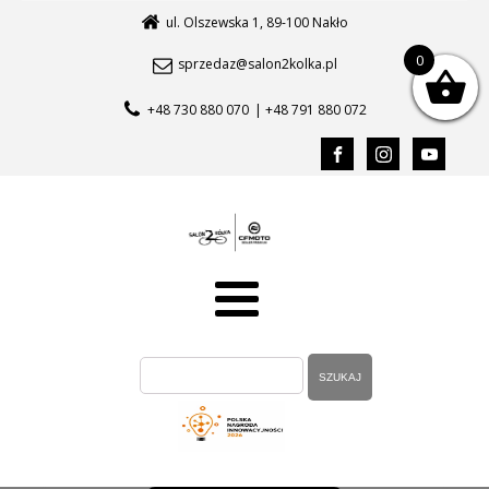
ul. Olszewska 1, 89-100 Nakło
0
sprzedaz@salon2kolka.pl
+48 730 880 070
| +48 791 880 072