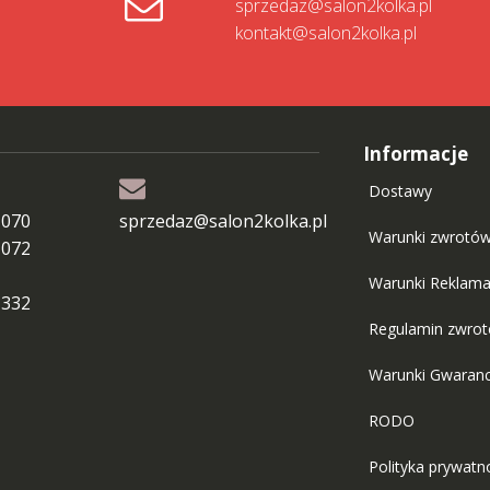
sprzedaz@salon2kolka.pl
kontakt@salon2kolka.pl
Informacje
Dostawy
 070
sprzedaz@salon2kolka.pl
Warunki zwrotó
 072
Warunki Reklama
 332
Regulamin zwro
Warunki Gwaranc
RODO
Polityka prywatn