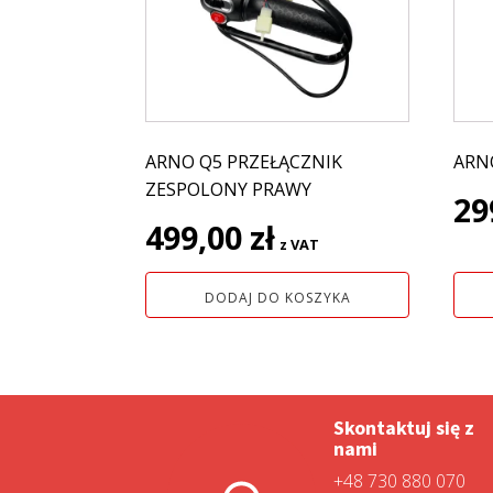
ARNO Q5 PRZEŁĄCZNIK
ARN
ZESPOLONY PRAWY
29
499,00
zł
z VAT
DODAJ DO KOSZYKA
Skontaktuj się z
nami
+48 730 880 070