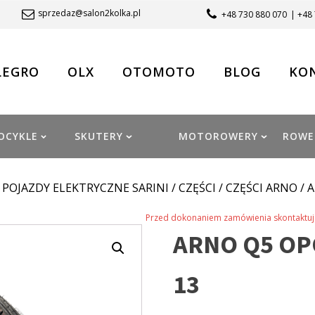
sprzedaz@salon2kolka.pl
+48 730 880 070
| +48
LEGRO
OLX
OTOMOTO
BLOG
KO
OCYKLE
SKUTERY
MOTOROWERY
ROWE
/
POJAZDY ELEKTRYCZNE SARINI
/
CZĘŚCI
/
CZĘŚCI ARNO
/ 
Przed dokonaniem zamówienia skontaktuj 
ARNO Q5 OP
13