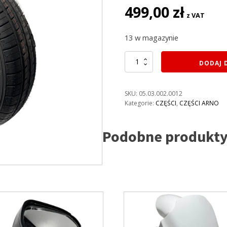
499,00
zł
z VAT
13 w magazynie
ilość
DODAJ 
ARNO
Q5
OPONA
SKU:
05.03.002.0012
TYLNA
Kategorie:
CZĘŚCI
,
CZĘŚCI ARNO
135/60-
13
Podobne produkt