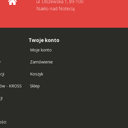
ul. Olszewska 1, 89-100
Nakło nad Notecią
Twoje konto
Moje konto
w
Zamówienie
cji
Koszyk
tów - KROSS
Sklep
ji
ości