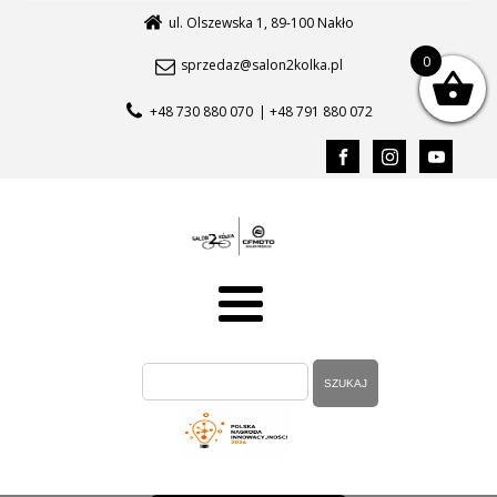
ul. Olszewska 1, 89-100 Nakło
0
sprzedaz@salon2kolka.pl
+48 730 880 070
| +48 791 880 072