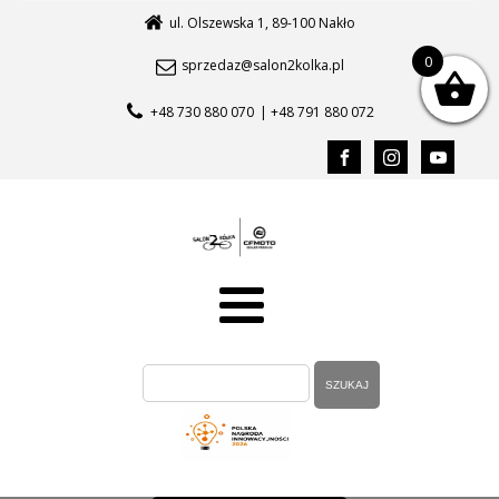
ul. Olszewska 1, 89-100 Nakło
0
sprzedaz@salon2kolka.pl
+48 730 880 070
| +48 791 880 072