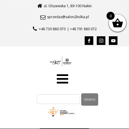
ul. Olszewska 1, 89-100 Nakło
0
sprzedaz@salon2kolka.pl
+48 730 880 070
| +48 791 880 072