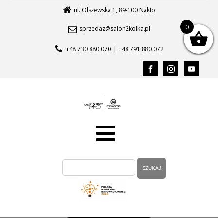
ul. Olszewska 1, 89-100 Nakło
0
sprzedaz@salon2kolka.pl
+48 730 880 070
| +48 791 880 072