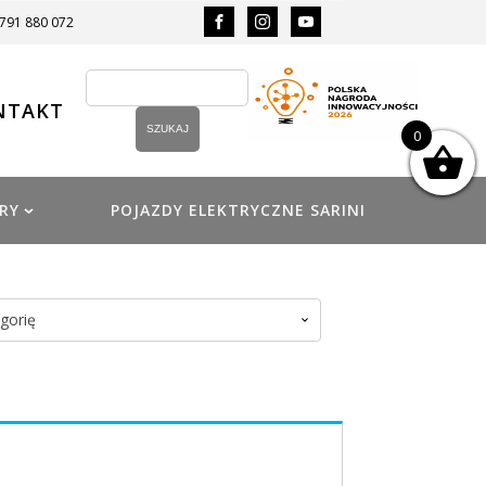
 791 880 072
NTAKT
0
RY
POJAZDY ELEKTRYCZNE SARINI
gorię