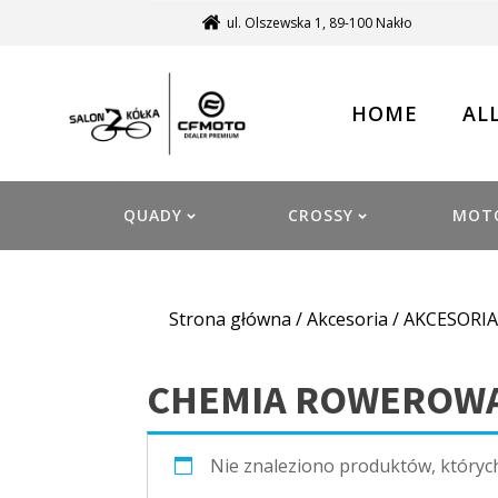
ul. Olszewska 1, 89-100 Nakło
HOME
AL
QUADY
CROSSY
MOT
Strona główna
/
Akcesoria
/
AKCESORI
CHEMIA ROWEROW
Nie znaleziono produktów, któryc