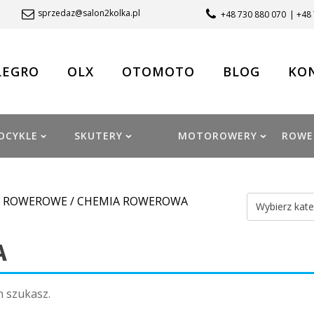
sprzedaz@salon2kolka.pl
+48 730 880 070
| +48
LEGRO
OLX
OTOMOTO
BLOG
KO
OCYKLE
SKUTERY
MOTOROWERY
ROWE
A ROWEROWE
/ CHEMIA ROWEROWA
Wybierz kate
A
h szukasz.