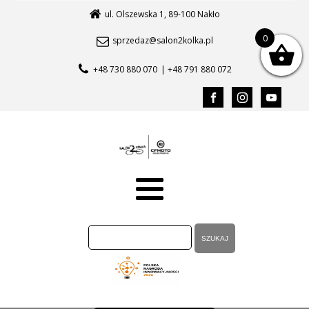
ul. Olszewska 1, 89-100 Nakło
0
sprzedaz@salon2kolka.pl
+48 730 880 070
| +48 791 880 072