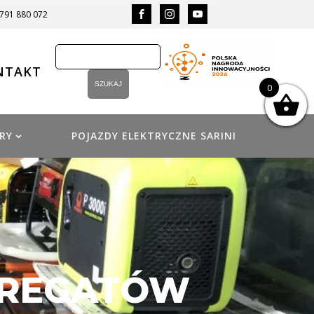
 791 880 072
NTAKT
0
RY
POJAZDY ELEKTRYCZNE SARINI
GREGATÓW