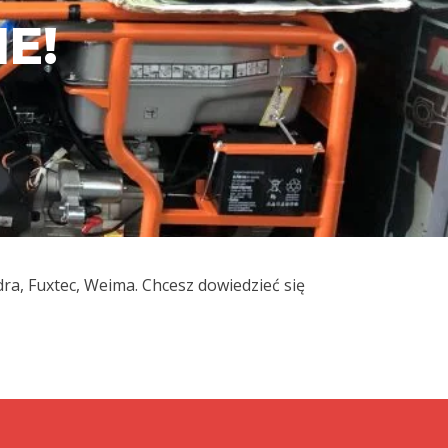
E!
ra, Fuxtec, Weima. Chcesz dowiedzieć się