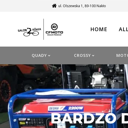
ul. Olszewska 1, 89-100 Nakło
HOME
AL
QUADY
CROSSY
MOT
BARDZO 