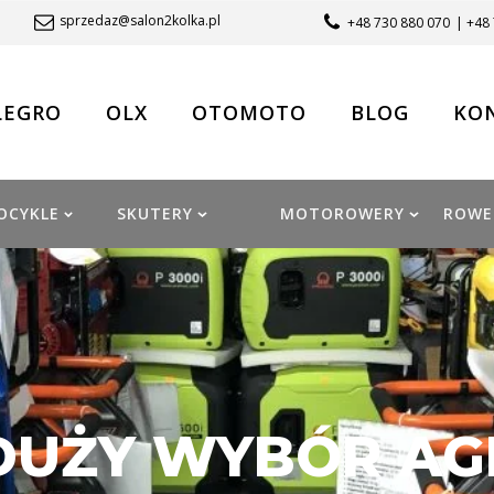
sprzedaz@salon2kolka.pl
+48 730 880 070
| +48
LEGRO
OLX
OTOMOTO
BLOG
KO
OCYKLE
SKUTERY
MOTOROWERY
ROWE
DUŻY WYBÓR A