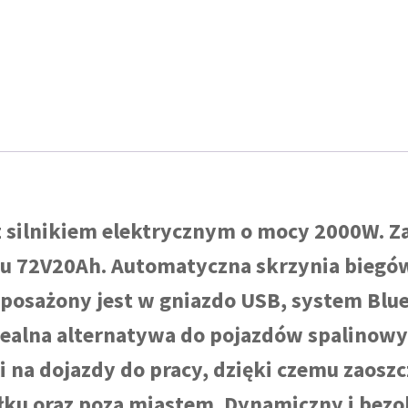
 z silnikiem elektrycznym o mocy 2000W. Za
iu 72V20Ah. Automatyczna skrzynia bieg
yposażony jest w gniazdo USB, system Blu
dealna alternatywa do pojazdów spalinowych
na dojazdy do pracy, dzięki czemu zaoszc
ełku oraz poza miastem. Dynamiczny i bezo