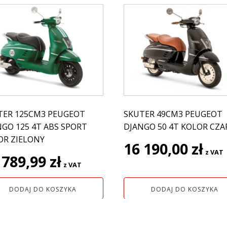
TER 125CM3 PEUGEOT
SKUTER 49CM3 PEUGEOT
NGO 125 4T ABS SPORT
DJANGO 50 4T KOLOR CZ
OR ZIELONY
16 190,00
zł
z VAT
 789,99
zł
z VAT
DODAJ DO KOSZYKA
DODAJ DO KOSZYKA