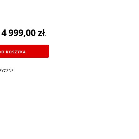
na
4 999,00
zł
:
.
ł.
DO KOSZYKA
TRYCZNE