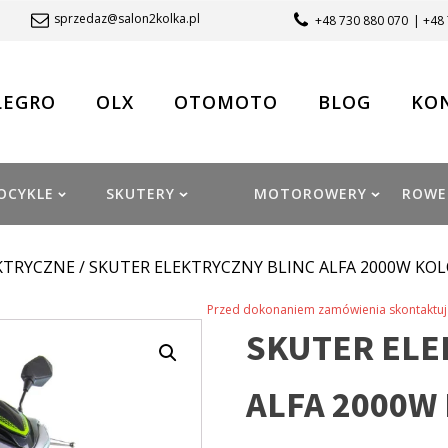
sprzedaz@salon2kolka.pl
+48 730 880 070
| +48
LEGRO
OLX
OTOMOTO
BLOG
KO
OCYKLE
SKUTERY
MOTOROWERY
ROWE
KTRYCZNE
/ SKUTER ELEKTRYCZNY BLINC ALFA 2000W KO
Przed dokonaniem zamówienia skontaktuj 
SKUTER ELE
ALFA 2000W