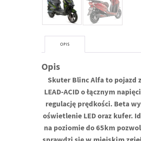
OPIS
Opis
Skuter Blinc Alfa to pojazd
LEAD-ACID o łącznym napięc
regulację prędkości. Beta w
oświetlenie LED oraz kufer. I
na poziomie do 65km pozwoli 
sprawdzi się w miejskim zgi