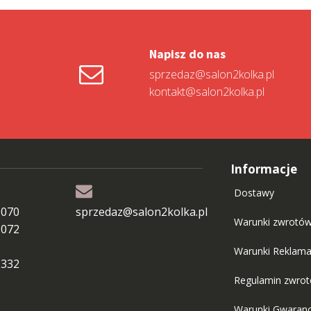
Napisz do nas
sprzedaz@salon2kolka.pl
kontakt@salon2kolka.pl
Informacje
Dostawy
 070
sprzedaz@salon2kolka.pl
Warunki zwrotó
 072
Warunki Reklama
 332
Regulamin zwro
Warunki Gwaranc