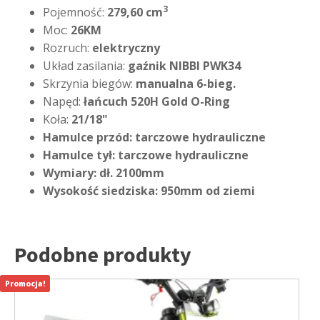
3
Pojemność:
279,60 cm
Moc:
26KM
Rozruch:
elektryczny
Układ zasilania:
gaźnik NIBBI PWK34
Skrzynia biegów:
manualna 6-bieg.
Napęd:
łańcuch 520H Gold O-Ring
Koła:
21/18"
Hamulce przód:
tarczowe hydrauliczne
Hamulce tył:
tarczowe hydrauliczne
Wymiary:
dł. 2100mm
Wysokość siedziska:
950mm od ziemi
Podobne produkty
Promocja!