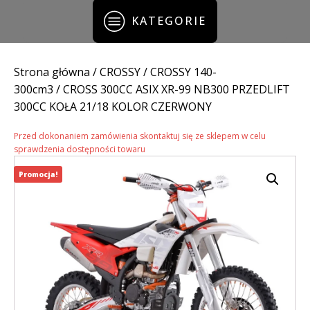
KATEGORIE
Strona główna
/
CROSSY
/
CROSSY 140-
300cm3
/ CROSS 300CC ASIX XR-99 NB300 PRZEDLIFT
300CC KOŁA 21/18 KOLOR CZERWONY
Przed dokonaniem zamówienia skontaktuj się ze sklepem w celu
sprawdzenia dostępności towaru
Promocja!