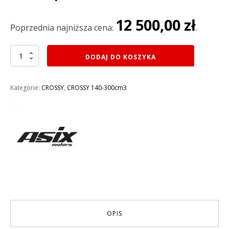
cena
cena
wynosiła:
wynosi:
12 500,00
zł
13
12
Poprzednia najniższa cena:
.
999,00 zł.
500,00 zł.
ilość
DODAJ DO KOSZYKA
CROSS
300CC
ASIX
Kategorie:
CROSSY
,
CROSSY 140-300cm3
XR-
99
NB300
PRZEDLIFT
300CC
KOŁA
21/18
KOLOR
CZERWONY
OPIS