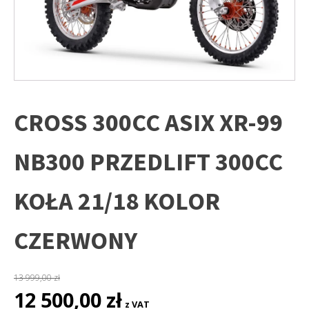
CROSS 300CC ASIX XR-99
NB300 PRZEDLIFT 300CC
KOŁA 21/18 KOLOR
CZERWONY
13 999,00
zł
Pierwotna
Aktualna
12 500,00
zł
z VAT