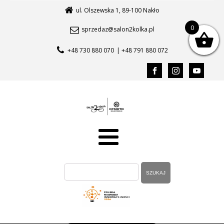
ul. Olszewska 1, 89-100 Nakło
0
sprzedaz@salon2kolka.pl
+48 730 880 070
| +48 791 880 072