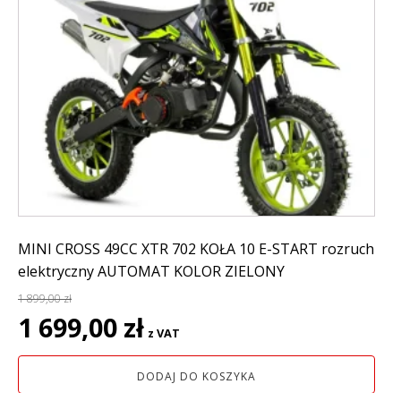
MINI CROSS 49CC XTR 702 KOŁA 10 E-START rozruch
elektryczny AUTOMAT KOLOR ZIELONY
1 899,00
zł
Pierwotna
Aktualna
1 699,00
zł
z VAT
cena
cena
wynosiła:
wynosi:
DODAJ DO KOSZYKA
1
1