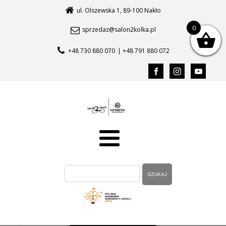
ul. Olszewska 1, 89-100 Nakło
0
sprzedaz@salon2kolka.pl
+48 730 880 070
| +48 791 880 072