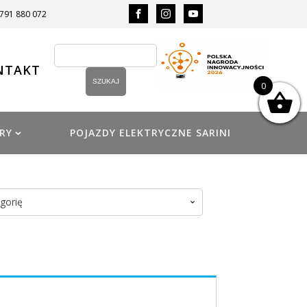
 791 880 072
NTAKT
0
RY
POJAZDY ELEKTRYCZNE SARINI
gorię