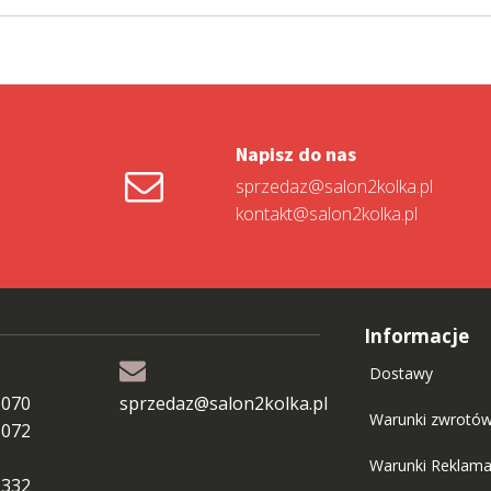
Napisz do nas
sprzedaz@salon2kolka.pl
kontakt@salon2kolka.pl
Informacje
Dostawy
 070
sprzedaz@salon2kolka.pl
Warunki zwrotó
 072
Warunki Reklama
 332