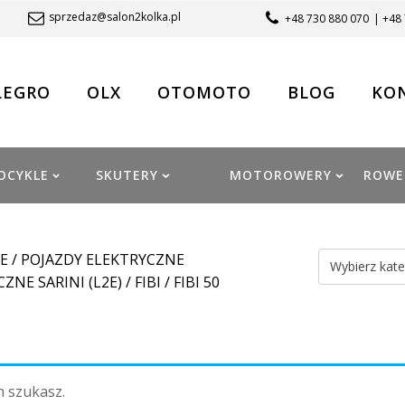
sprzedaz@salon2kolka.pl
+48 730 880 070
| +48
LEGRO
OLX
OTOMOTO
BLOG
KO
OCYKLE
SKUTERY
MOTOROWERY
ROWE
E
/
POJAZDY ELEKTRYCZNE
Wybierz kate
ZNE SARINI (L2E)
/
FIBI
/ FIBI 50
h szukasz.