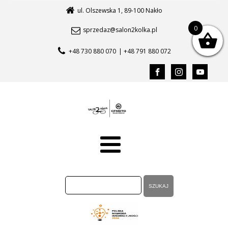
ul. Olszewska 1, 89-100 Nakło
0
sprzedaz@salon2kolka.pl
+48 730 880 070
| +48 791 880 072