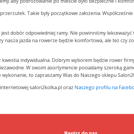
bujemy aby podróżowanie po mieście było bezpieczne i komfo
przerzutek. Takie były początkowe założenia. Współcześnie
st dobór odpowiedniej ramy. Nie powinniśmy lekceważyć t
zy nasza jazda na rowerze będzie komfortowa, ale też czy
już kwestia indywidualna. Dobrym wyborem będzie rower firm
 niezawodne. W swoim asortymencie posiadamy szeroką gamę 
idne wykonanie, to zapraszamy Was do Naszego sklepu Salon2
internetowej salon2kolka.pl oraz
Naszego profilu na Faceb
Napisz do nas