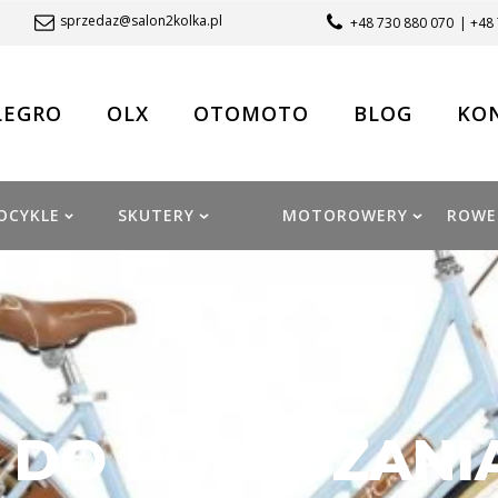
sprzedaz@salon2kolka.pl
+48 730 880 070
| +48
LEGRO
OLX
OTOMOTO
BLOG
KO
OCYKLE
SKUTERY
MOTOROWERY
ROWE
DO PORUSZANIA