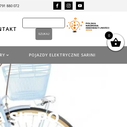
 791 880 072
NTAKT
0
RY
POJAZDY ELEKTRYCZNE SARINI
 SIĘ PO