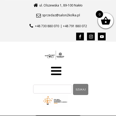
ul. Olszewska 1, 89-100 Nakło
0
sprzedaz@salon2kolka.pl
+48 730 880 070
| +48 791 880 072